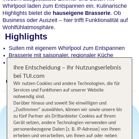
Whirlpool laden zum Entspannen ein. Kulinarische
Highlights bietet die
hauseigene Brasserie
. Ob
Business oder Auszeit – hier trifft Funktionalität auf
Wohlfühlatmosphäre.
Highlights
Suiten mit eigenem Whirlpool zum Entspannen
Brasserie mit saisonaler, regionaler Küche
Dachterrasse für Drinks mit Ausblick
Ihre Entscheidung – Ihr Nutzungserlebnis
bei TUI.com
Digitaler und telefonischer 24/7 TUI Service
Wir nutzen Cookies und andere Technologien, die für
Services und Funktionen auf unserer Website
notwendig sind.
Darüber hinaus und soweit Sie einwilligen und
„Zustimmen“ auswählen, können wir sowie unsere bis
zu fünf Partner als Drittanbieter Cookies auf Ihrem
Gerät setzen, andere Technologien verwenden und
Angebotsauswahl
personenbezogene Daten [z. B. IP-Adresse] von Ihnen
erheben und verarbeiten, um Ihnen auf oder neben