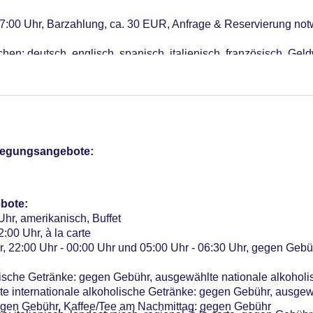
 17:00 Uhr, Barzahlung, ca. 30 EUR, Anfrage & Reservierung no
hen: deutsch, englisch, spanisch, italienisch, französisch, Ge
nglisch, spanisch, italienisch, französisch
el (Anlage): ohne Gebühr, im öffentlichen Bereich, an der Reze
pflegungsangebote:
terCard, American Express, EC Karte/Maestro, die Hinterlegung
bote:
Uhr, amerikanisch, Buffet
, Anfrage notwendig, Katze erlaubt: ohne Gebühr, Anfrage not
:00 Uhr, à la carte
Verfügbarkeit), unbewacht: pro Tag ca. 20 EUR, Garage: Fremdan
r, 22:00 Uhr - 00:00 Uhr und 05:00 Uhr - 06:30 Uhr, gegen Gebü
lische Getränke: gegen Gebühr, ausgewählte nationale alkoholi
me: 8, klimatisierte Tagungsräume, Tageslicht, Tagungsequipm
e internationale alkoholische Getränke: gegen Gebühr, ausgew
son ca. 5 EUR
egen Gebühr, Kaffee/Tee am Nachmittag: gegen Gebühr