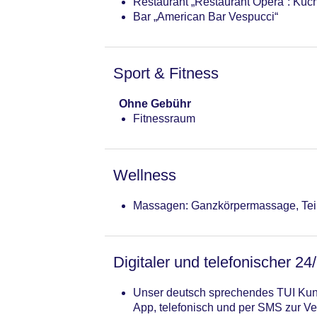
Restaurant „Restaurant Opera“: Küche
Zimmer: 129
Bar „American Bar Vespucci“
Landeskategorie: 4 Sterne
Sport & Fitness
Ohne Gebühr
Fitnessraum
Wellness
Massagen: Ganzkörpermassage, Te
Digitaler und telefonischer 24
Unser deutsch sprechendes TUI Kund
App, telefonisch und per SMS zur Ve