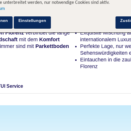
 unterbreitet werden, nur notwendige Cookies sind aktiv.
sum
Highlights
hnen
Einstellungen
Zust
on Florenz
verbindet die lange
Exquisite Mischung au
dschaft
mit dem
Komfort
internationalem Luxu
Zimmer sind mit
Parkettboden
Perfekte Lage, nur w
Sehenswürdigkeiten e
Eintauchen in die zau
Florenz
TUI Service