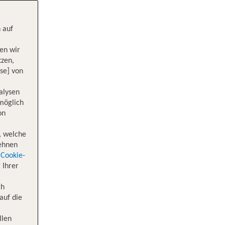
 auf
en wir
tzen,
se] von
alysen
 möglich
on
, welche
lehnen
Cookie-
 Ihrer
ch
auf die
llen