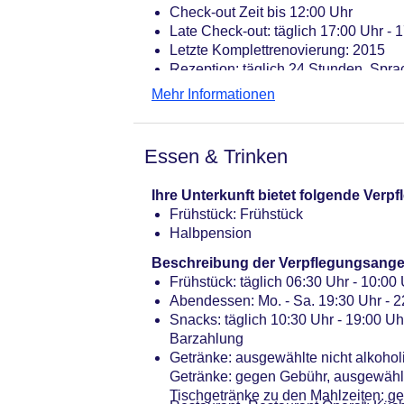
Check-out Zeit bis 12:00 Uhr
Late Check-out: täglich 17:00 Uhr -
Letzte Komplettrenovierung: 2015
Rezeption: täglich 24 Stunden, Sprac
Gästebetreuung: Sprachen: deutsch, e
Mehr Informationen
Lift
Gemeinschaftslounge/TV-Bereich
Gartenanlage, begrünter Innenhof
Essen & Trinken
Internet: WLAN/WiFi, im gesamten Hot
der Bar
Ihre Unterkunft bietet folgende Ver
Internetterminal: ohne Gebühr
Frühstück: Frühstück
Wäscheservice: gegen Gebühr
Halbpension
Concierge Service, Gepäckservice
Zahlungsarten: TUI Card / VISA, Mas
Beschreibung der Verpflegungsange
Check In ist Pflicht
Frühstück: täglich 06:30 Uhr - 10:00 
Haustier: Hund erlaubt: ohne Gebühr
Abendessen: Mo. - Sa. 19:30 Uhr - 22
Parkmöglichkeiten: Parkplatz (nach 
Snacks: täglich 10:30 Uhr - 19:00 Uh
EUR
Barzahlung
Businesscenter
Getränke: ausgewählte nicht alkoho
Tagungseinrichtungen: Konferenzräu
Getränke: gegen Gebühr, ausgewählt
Coffee Breaks: Barzahlung, pro Per
Tischgetränke zu den Mahlzeiten: g