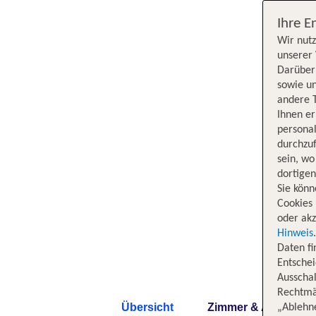
Ihre E
Wir nutz
unserer 
Darüber 
sowie un
andere 
Ihnen e
persona
durchzuf
sein, w
dortige
Sie könn
Cookies 
oder akz
Hinweis
Daten f
Entschei
Ausschal
Rechtmäß
Übersicht
Zimmer & Angebote
„Ablehn