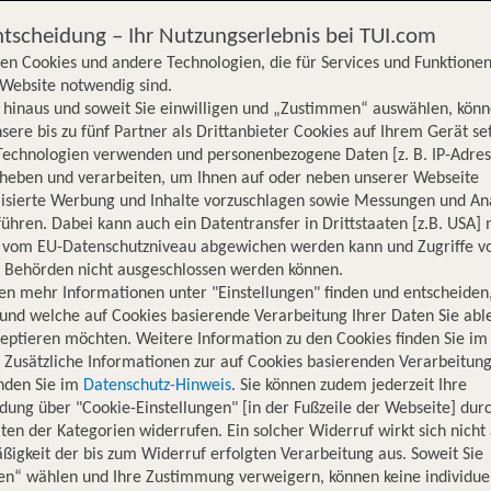
ntscheidung – Ihr Nutzungserlebnis bei TUI.com
en Cookies und andere Technologien, die für Services und Funktionen
Website notwendig sind.
hinaus und soweit Sie einwilligen und „Zustimmen“ auswählen, könn
sere bis zu fünf Partner als Drittanbieter Cookies auf Ihrem Gerät se
Technologien verwenden und personenbezogene Daten [z. B. IP-Adres
rheben und verarbeiten, um Ihnen auf oder neben unserer Webseite
lisierte Werbung und Inhalte vorzuschlagen sowie Messungen und An
ühren. Dabei kann auch ein Datentransfer in Drittstaaten [z.B. USA]
o vom EU-Datenschutzniveau abgewichen werden kann und Zugriffe v
n Behörden nicht ausgeschlossen werden können.
en mehr Informationen unter "Einstellungen" finden und entscheiden
und welche auf Cookies basierende Verarbeitung Ihrer Daten Sie ab
eptieren möchten. Weitere Information zu den Cookies finden Sie im
. Zusätzliche Informationen zur auf Cookies basierenden Verarbeitung
inden Sie im
Datenschutz-Hinweis
. Sie können zudem jederzeit Ihre
dung über "Cookie-Einstellungen" [in der Fußzeile der Webseite] dur
ten der Kategorien widerrufen. Ein solcher Widerruf wirkt sich nicht 
igkeit der bis zum Widerruf erfolgten Verarbeitung aus. Soweit Sie
Hotelinformationen
Lage
Bewertungen
en“ wählen und Ihre Zustimmung verweigern, können keine individue