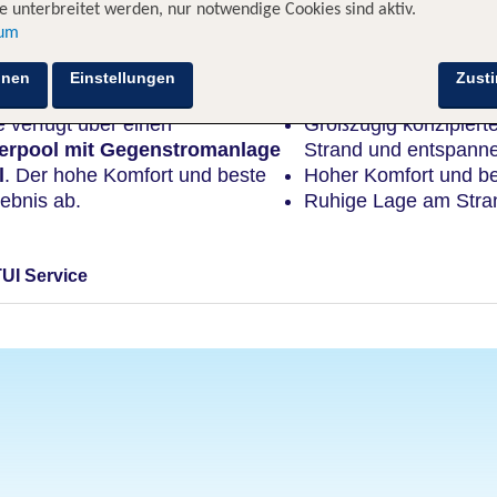
 unterbreitet werden, nur notwendige Cookies sind aktiv.
sum
Highlights
hnen
Einstellungen
Zust
e verfügt über einen
Großzügig konzipiert
rpool mit Gegenstromanlage
Strand und entspann
l
. Der hohe Komfort und beste
Hoher Komfort und be
lebnis ab.
Ruhige Lage am Stra
TUI Service