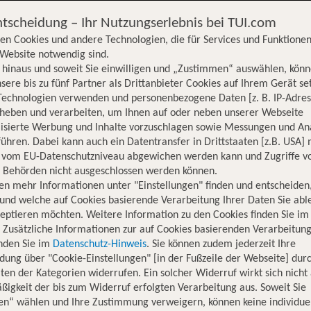
ntscheidung – Ihr Nutzungserlebnis bei TUI.com
en Cookies und andere Technologien, die für Services und Funktionen
Website notwendig sind.
hinaus und soweit Sie einwilligen und „Zustimmen“ auswählen, könn
sere bis zu fünf Partner als Drittanbieter Cookies auf Ihrem Gerät se
Technologien verwenden und personenbezogene Daten [z. B. IP-Adres
rheben und verarbeiten, um Ihnen auf oder neben unserer Webseite
lisierte Werbung und Inhalte vorzuschlagen sowie Messungen und An
ühren. Dabei kann auch ein Datentransfer in Drittstaaten [z.B. USA]
o vom EU-Datenschutzniveau abgewichen werden kann und Zugriffe v
n Behörden nicht ausgeschlossen werden können.
en mehr Informationen unter "Einstellungen" finden und entscheiden
und welche auf Cookies basierende Verarbeitung Ihrer Daten Sie ab
eptieren möchten. Weitere Information zu den Cookies finden Sie im
. Zusätzliche Informationen zur auf Cookies basierenden Verarbeitung
inden Sie im
Datenschutz-Hinweis
. Sie können zudem jederzeit Ihre
dung über "Cookie-Einstellungen" [in der Fußzeile der Webseite] dur
ten der Kategorien widerrufen. Ein solcher Widerruf wirkt sich nicht 
igkeit der bis zum Widerruf erfolgten Verarbeitung aus. Soweit Sie
Hotelinformationen
Lage
Bewertungen
en“ wählen und Ihre Zustimmung verweigern, können keine individue