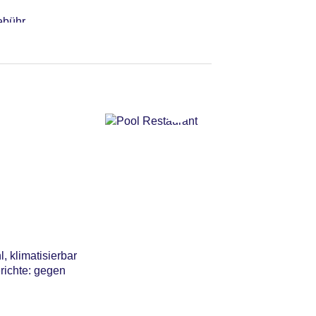
ebühr
t: ca. 16 EUR, Anfrage
ng nicht notwendig
, klimatisierbar
richte: gegen