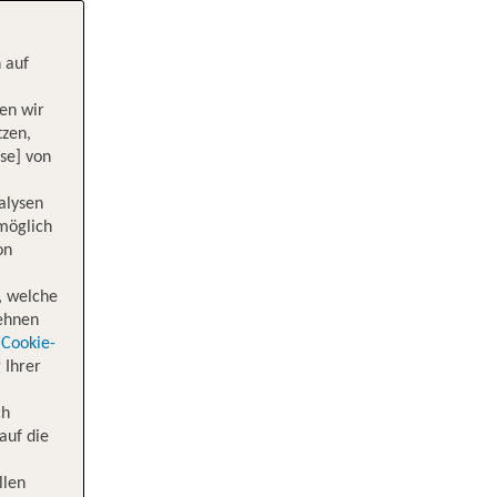
 auf
en wir
tzen,
se] von
alysen
 möglich
on
, welche
lehnen
Cookie-
 Ihrer
ch
auf die
llen