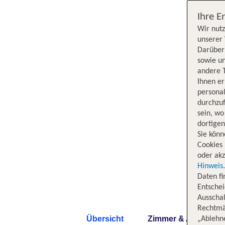
Ihre E
Wir nutz
unserer 
Darüber 
sowie un
andere 
Ihnen e
persona
durchzuf
sein, w
dortige
Sie könn
Cookies 
oder akz
Hinweis
Daten f
Entschei
Ausschal
Rechtmäß
Übersicht
Zimmer & Angebote
„Ablehn