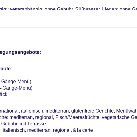
gig; wetterabhängig, ohne Gebühr, Süßwasser, Liegen: ohne G
otel (Anlage): ohne Gebühr
sterCard, American Express, Diners
16 EUR, Anfrage notwendig, Gewicht bis max. 8 kg, Katze erlaub
pflegungsangebote:
Verfügbarkeit), unbewacht: ohne Gebühr, Anfrage & Reservieru
e Tagungsräume
bote:
r: 86
(3-Gänge-Menü)
(4-Gänge-Menü)
äck
national, italienisch, mediterran, glutenfreie Gerichte, Menüwahl
he: mediterran, regional, Fisch/Meeresfrüchte, vegetarische Ge
 Gebühr, mit Terrasse
italienisch, mediterran, regional, à la carte