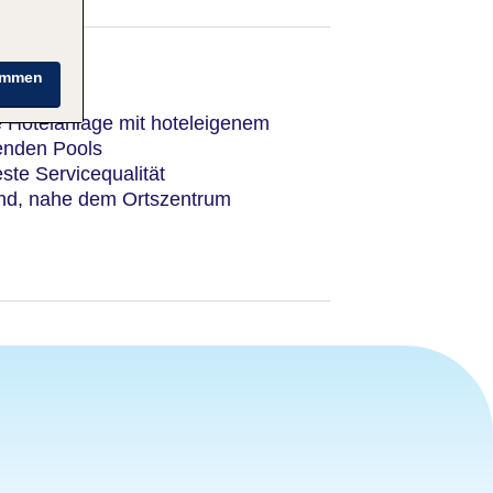
immen
e Hotelanlage mit hoteleigenem
enden Pools
ste Servicequalität
nd, nahe dem Ortszentrum