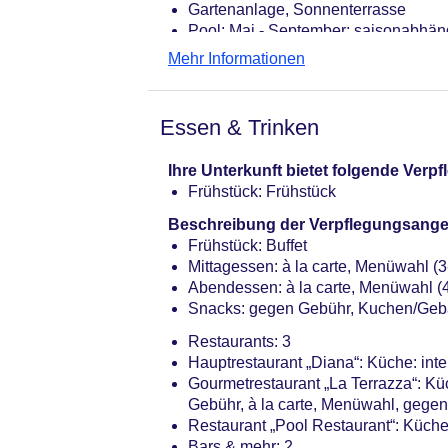
Gartenanlage, Sonnenterrasse
Pool: Mai - September; saisonabhän
Badetücher: gegen Gebühr
Mehr Informationen
Internet: WLAN/WiFi, im gesamten H
Internetterminal: ohne Gebühr
Wäscheservice: gegen Gebühr
Essen & Trinken
Zahlungsarten: TUI Card / VISA, Ma
Haustier: Hund erlaubt: pro Tag ca. 
Ihre Unterkunft bietet folgende Ver
& Reservierung notwendig
Frühstück: Frühstück
Parkmöglichkeiten: Parkplatz (nach 
Tagungseinrichtungen: klimatisiert
Beschreibung der Verpflegungsange
Gebäudeanzahl: 1, Etagen: 5, Zimme
Frühstück: Buffet
Landeskategorie: 4 Sterne
Mittagessen: à la carte, Menüwahl 
Abendessen: à la carte, Menüwahl 
Snacks: gegen Gebühr, Kuchen/Geb
Restaurants: 3
Hauptrestaurant „Diana“: Küche: inter
Gourmetrestaurant „La Terrazza“: Küc
Gebühr, à la carte, Menüwahl, gegen
Restaurant „Pool Restaurant“: Küche: 
Bars & mehr: 2