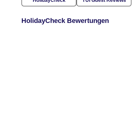
HolidayCheck
TUI Guest Reviews
HolidayCheck Bewertungen