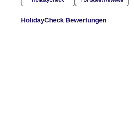
HolidayCheck
TUI Guest Reviews
HolidayCheck Bewertungen