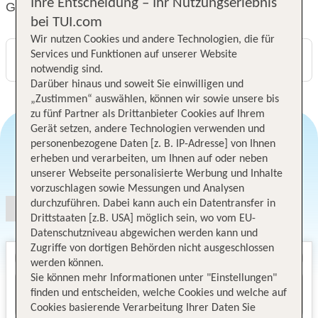
Ihre Entscheidung – Ihr Nutzungserlebnis
Grandeur Hotel
bei TUI.com
Wir nutzen Cookies und andere Technologien, die für
Services und Funktionen auf unserer Website
Digitaler und telefonischer 24/7 TUI Service
notwendig sind.
Darüber hinaus und soweit Sie einwilligen und
„Zustimmen“ auswählen, können wir sowie unsere bis
zu fünf Partner als Drittanbieter Cookies auf Ihrem
Gerät setzen, andere Technologien verwenden und
personenbezogene Daten [z. B. IP-Adresse] von Ihnen
erheben und verarbeiten, um Ihnen auf oder neben
Angebotsauswahl
unserer Webseite personalisierte Werbung und Inhalte
vorzuschlagen sowie Messungen und Analysen
durchzuführen. Dabei kann auch ein Datentransfer in
Drittstaaten [z.B. USA] möglich sein, wo vom EU-
Datenschutzniveau abgewichen werden kann und
Zugriffe von dortigen Behörden nicht ausgeschlossen
werden können.
Sie können mehr Informationen unter "Einstellungen"
finden und entscheiden, welche Cookies und welche auf
Cookies basierende Verarbeitung Ihrer Daten Sie