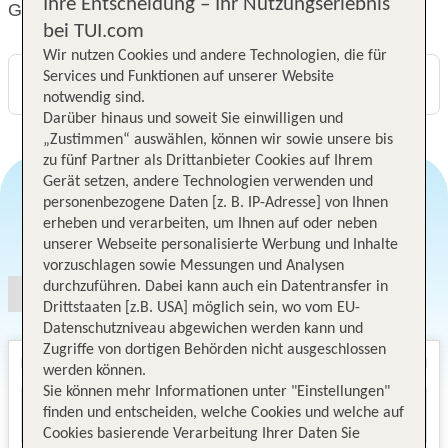
Ihre Entscheidung – Ihr Nutzungserlebnis
Grandeur Hotel
bei TUI.com
Wir nutzen Cookies und andere Technologien, die für
Services und Funktionen auf unserer Website
Digitaler und telefonischer 24/7 TUI Service
notwendig sind.
Darüber hinaus und soweit Sie einwilligen und
„Zustimmen“ auswählen, können wir sowie unsere bis
zu fünf Partner als Drittanbieter Cookies auf Ihrem
Gerät setzen, andere Technologien verwenden und
personenbezogene Daten [z. B. IP-Adresse] von Ihnen
erheben und verarbeiten, um Ihnen auf oder neben
Angebotsauswahl
unserer Webseite personalisierte Werbung und Inhalte
vorzuschlagen sowie Messungen und Analysen
durchzuführen. Dabei kann auch ein Datentransfer in
Drittstaaten [z.B. USA] möglich sein, wo vom EU-
Datenschutzniveau abgewichen werden kann und
Zugriffe von dortigen Behörden nicht ausgeschlossen
werden können.
Sie können mehr Informationen unter "Einstellungen"
finden und entscheiden, welche Cookies und welche auf
Cookies basierende Verarbeitung Ihrer Daten Sie