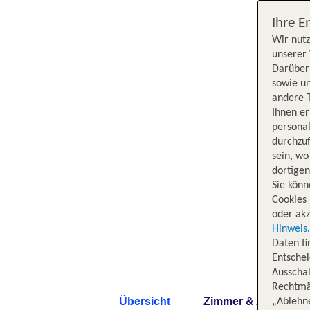
Ihre E
Wir nutz
unserer 
Darüber 
sowie un
andere 
Ihnen e
persona
durchzuf
sein, w
dortige
Sie könn
Cookies 
oder akz
Hinweis
Daten f
Entschei
Ausschal
Rechtmäß
Übersicht
Zimmer & Angebote
„Ablehn