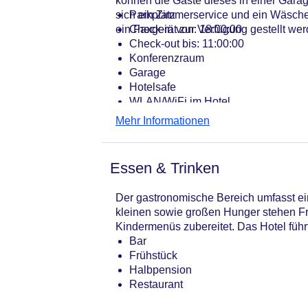
können die Gäste dieses in einer Gara
sich ein Zimmerservice und ein Wäsche
Parkplatz
ein Faxgerät zur Verfügung gestellt wer
Check-in von: 18:00:00
Check-out bis: 11:00:00
Konferenzraum
Garage
Hotelsafe
WLAN/WiFi im Hotel
Lift
Mehr Informationen
Anzahl der Aufzüge: 1
Haustiere
Zimmerservice
Essen & Trinken
Gesamtanzahl der Zimmer: 30
Zahlungsarten: American Express, E
Der gastronomische Bereich umfasst ei
Landeskategorie: 3 Sterne
kleinen sowie großen Hunger stehen F
Kindermenüs zubereitet. Das Hotel führt
Bar
Frühstück
Halbpension
Restaurant