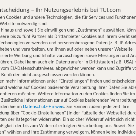
ntscheidung – Ihr Nutzungserlebnis bei TUI.com
en Cookies und andere Technologien, die für Services und Funktionen
Website notwendig sind.
hinaus und soweit Sie einwilligen und „Zustimmen“ auswählen, könn
sere bis zu fünf Partner als Drittanbieter Cookies auf Ihrem Gerät se
Technologien verwenden und personenbezogene Daten [z. B. IP-Adres
rheben und verarbeiten, um Ihnen auf oder neben unserer Webseite
lisierte Werbung und Inhalte vorzuschlagen sowie Messungen und An
ühren. Dabei kann auch ein Datentransfer in Drittstaaten [z.B. USA]
o vom EU-Datenschutzniveau abgewichen werden kann und Zugriffe v
n Behörden nicht ausgeschlossen werden können.
en mehr Informationen unter "Einstellungen" finden und entscheiden
und welche auf Cookies basierende Verarbeitung Ihrer Daten Sie ab
eptieren möchten. Weitere Information zu den Cookies finden Sie im
. Zusätzliche Informationen zur auf Cookies basierenden Verarbeitung
inden Sie im
Datenschutz-Hinweis
. Sie können zudem jederzeit Ihre
dung über "Cookie-Einstellungen" [in der Fußzeile der Webseite] dur
ten der Kategorien widerrufen. Ein solcher Widerruf wirkt sich nicht 
igkeit der bis zum Widerruf erfolgten Verarbeitung aus. Soweit Sie
Hotelinformationen
Lage
Bewertungen
en“ wählen und Ihre Zustimmung verweigern, können keine individue