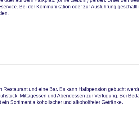
ge oder auf dem Parkplatz (ohne Gebühr) parken. Unter den wei
service. Bei der Kommunikation oder zur Ausführung geschäftli
den.
C Maestro, Mastercard, Visa
n Restaurant und eine Bar. Es kann Halbpension gebucht werd
rühstück, Mittagessen und Abendessen zur Verfügung. Bei Bed
 ein Sortiment alkoholischer und alkoholfreier Getränke.