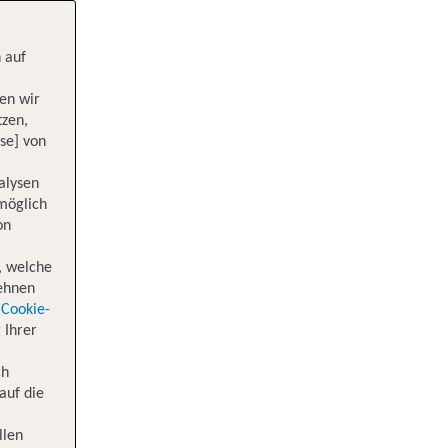
 auf
en wir
tzen,
se] von
alysen
 möglich
on
, welche
lehnen
Cookie-
 Ihrer
ch
auf die
llen