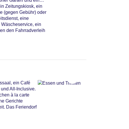
öner Garten und ein
n Zeitungskiosk, ein
ge (gegen Gebühr) oder
tsdienst, eine
n Wäscheservice, ein
den den Fahrradverleih
ssaal, ein Café
und All-Inclusive.
chen à la carte
che Gerichte
it. Das Feriendorf
egen am Pool