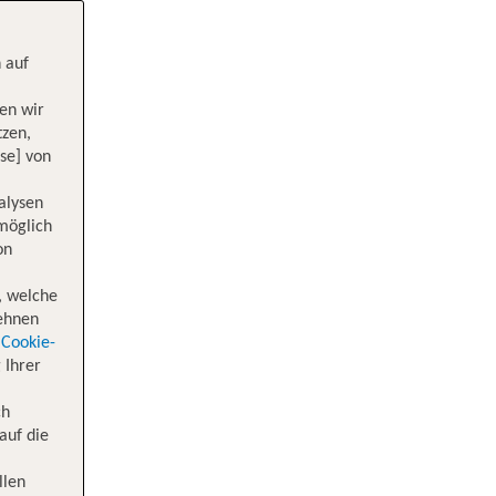
 auf
en wir
tzen,
se] von
alysen
 möglich
on
, welche
lehnen
Cookie-
 Ihrer
ch
auf die
llen