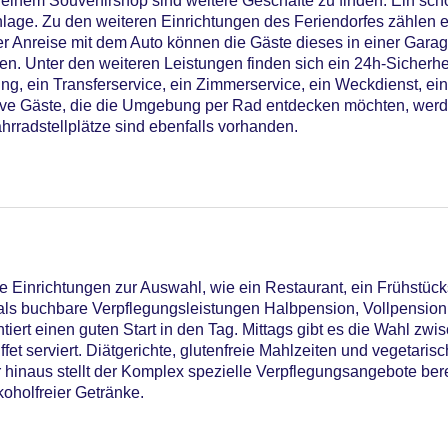
 einem Souvenirshop sind weitere Geschäfte zu finden. Ein sch
age. Zu den weiteren Einrichtungen des Feriendorfes zählen ei
r Anreise mit dem Auto können die Gäste dieses in einer Gara
n. Unter den weiteren Leistungen finden sich ein 24h-Sicherhei
g, ein Transferservice, ein Zimmerservice, ein Weckdienst, ei
ktive Gäste, die die Umgebung per Rad entdecken möchten, wer
rradstellplätze sind ebenfalls vorhanden.
 Einrichtungen zur Auswahl, wie ein Restaurant, ein Frühstück
 als buchbare Verpflegungsleistungen Halbpension, Vollpension 
tiert einen guten Start in den Tag. Mittags gibt es die Wahl zwis
t serviert. Diätgerichte, glutenfreie Mahlzeiten und vegetaris
hinaus stellt der Komplex spezielle Verpflegungsangebote bere
npool, Indoor Pool, Outdoor Pool, Sonnenschirme am Pool, Li
koholfreier Getränke.
astercard, Visa