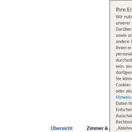
Ihre E
Wir nutz
unserer 
Darüber 
sowie un
andere 
Ihnen e
persona
durchzuf
sein, w
dortige
Sie könn
Cookies 
oder akz
Hinweis
Daten f
Entschei
Ausschal
Rechtmäß
Übersicht
Zimmer & Angebote
„Ablehn