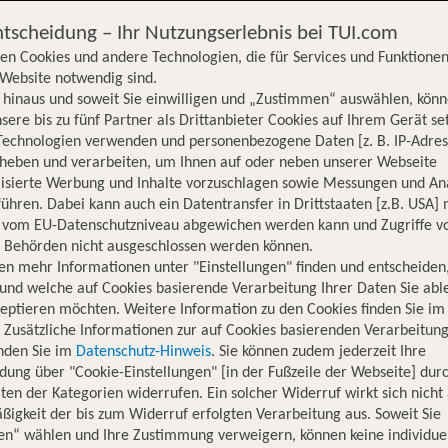
ntscheidung – Ihr Nutzungserlebnis bei TUI.com
en Cookies und andere Technologien, die für Services und Funktionen
Website notwendig sind.
hinaus und soweit Sie einwilligen und „Zustimmen“ auswählen, könn
sere bis zu fünf Partner als Drittanbieter Cookies auf Ihrem Gerät se
Technologien verwenden und personenbezogene Daten [z. B. IP-Adres
rheben und verarbeiten, um Ihnen auf oder neben unserer Webseite
lisierte Werbung und Inhalte vorzuschlagen sowie Messungen und An
ühren. Dabei kann auch ein Datentransfer in Drittstaaten [z.B. USA]
o vom EU-Datenschutzniveau abgewichen werden kann und Zugriffe v
n Behörden nicht ausgeschlossen werden können.
en mehr Informationen unter "Einstellungen" finden und entscheiden
und welche auf Cookies basierende Verarbeitung Ihrer Daten Sie ab
eptieren möchten. Weitere Information zu den Cookies finden Sie im
. Zusätzliche Informationen zur auf Cookies basierenden Verarbeitung
inden Sie im
Datenschutz-Hinweis
. Sie können zudem jederzeit Ihre
dung über "Cookie-Einstellungen" [in der Fußzeile der Webseite] dur
ten der Kategorien widerrufen. Ein solcher Widerruf wirkt sich nicht 
igkeit der bis zum Widerruf erfolgten Verarbeitung aus. Soweit Sie
Hotelinformationen
Lage
Bewertungen
en“ wählen und Ihre Zustimmung verweigern, können keine individue