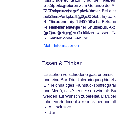
rollstuhlgerechte Einrichtungen. Neben
Spielplatz gehören zum Gelände der Anl
24h Rezeption
TV-Raum und ein Spielzimmer. Bei eine
Parkplatz: gegen Gebühr
auf dem Parkplatz (gegen Gebühr) parke
Check-in von: 15:00:00
Kinderbetreuung, medizinische Betreuun
Check-out bis: 12:00:00
Friseur und ein eigener Shuttlebus. A
Konferenzraum
(gegen Gebühr) zu schätzen wissen, Fah
Garage: gegen Gebühr
Garten: ohne Gebühr
Hoteleröffnung: 2004
Mehr Informationen
Hotelsafe
WLAN/WiFi im Hotel
Lift
Essen & Trinken
Anzahl der Konferenzräume: 1
Anzahl der Aufzüge: 1
Es stehen verschiedene gastronomische
Zimmerservice
und eine Bar. Die Unterbringung bietet
Sonnenterrasse
Ein reichhaltiges Frühstücksbuffet garan
Gesamtanzahl der Stockwerke: 3
und Menü, das Abendessen wird als Buffe
Gesamtanzahl der Zimmer: 207
werden auf Wunsch zubereitet. Darüber 
Pools:Kinderbecken, Beheizter Auße
führt ein Sortiment alkoholischer und al
Zahlungsarten: American Express, M
All Inclusive
Landeskategorie: 4 Sterne
Bar