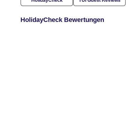
HolidayCheck
TUI Guest Reviews
HolidayCheck Bewertungen