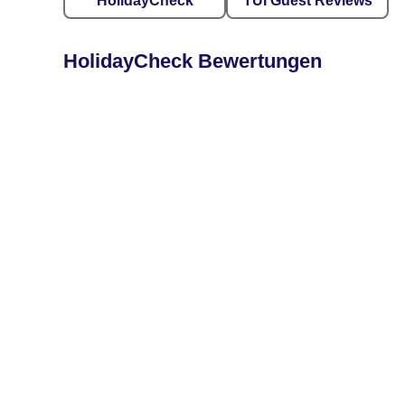
HolidayCheck
TUI Guest Reviews
HolidayCheck Bewertungen