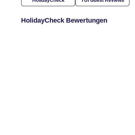
HolidayCheck
TUI Guest Reviews
HolidayCheck Bewertungen