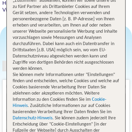
„Zustimmen“ auswählen, können wir sowie unsere bis
Hampton Inn & Suites Orlando Airport @ Gateway
zu fünf Partner als Drittanbieter Cookies auf Ihrem
Village
Gerät setzen, andere Technologien verwenden und
personenbezogene Daten [z. B. IP-Adresse] von Ihnen
erheben und verarbeiten, um Ihnen auf oder neben
unserer Webseite personalisierte Werbung und Inhalte
vorzuschlagen sowie Messungen und Analysen
durchzuführen. Dabei kann auch ein Datentransfer in
Angebotsauswahl
Drittstaaten [z.B. USA] möglich sein, wo vom EU-
Datenschutzniveau abgewichen werden kann und
Zugriffe von dortigen Behörden nicht ausgeschlossen
werden können.
Sie können mehr Informationen unter "Einstellungen"
finden und entscheiden, welche Cookies und welche auf
Cookies basierende Verarbeitung Ihrer Daten Sie
ablehnen oder akzeptieren möchten. Weitere
Information zu den Cookies finden Sie im
Cookie-
Hinweis
. Zusätzliche Informationen zur auf Cookies
basierenden Verarbeitung Ihrer Daten finden Sie im
Datenschutz-Hinweis
. Sie können zudem jederzeit Ihre
Entscheidung über "Cookie-Einstellungen" [in der
Fußzeile der Webseite] durch Ausschalten der