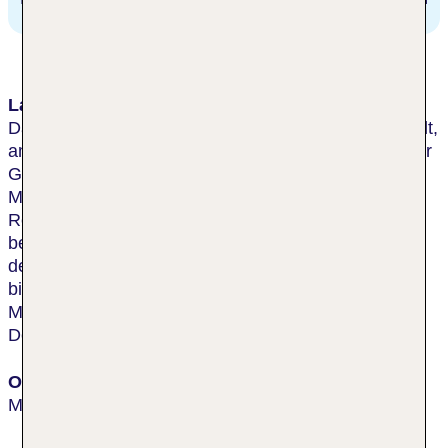
Lage & Umgebung
Das Design-Hotel liegt im Herzen von Mykonos-Stadt,
am wichtigsten Hafen der Stadt. Die Lage ist ideal für
Gäste, die die mythische und weltoffene Aura von
Mykonos erleben und die Einkaufsmöglichkeiten,
Restaurants und das Nachtleben, für das die Stadt
berühmt ist, genießen wollen. Das Stadtzentrum und
der Busbahnhof sind ca. 2 min Fußweg entfernt und
bis zur Küste ist es rund 1 km. Den Flughafen
Mykonos erreicht man nach ungefähr 10 km vom
Design-Hotel aus.
Ort
Mykonos-Stadt