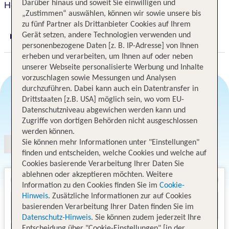
Darüber hinaus und soweit Sie einwilligen und
Heart Hotel Milano
„Zustimmen“ auswählen, können wir sowie unsere bis
zu fünf Partner als Drittanbieter Cookies auf Ihrem
Gerät setzen, andere Technologien verwenden und
Digitaler und telefonischer 24/7 TUI Service
personenbezogene Daten [z. B. IP-Adresse] von Ihnen
erheben und verarbeiten, um Ihnen auf oder neben
unserer Webseite personalisierte Werbung und Inhalte
vorzuschlagen sowie Messungen und Analysen
durchzuführen. Dabei kann auch ein Datentransfer in
Drittstaaten [z.B. USA] möglich sein, wo vom EU-
Datenschutzniveau abgewichen werden kann und
Angebotsauswahl
Zugriffe von dortigen Behörden nicht ausgeschlossen
werden können.
Sie können mehr Informationen unter "Einstellungen"
finden und entscheiden, welche Cookies und welche auf
Cookies basierende Verarbeitung Ihrer Daten Sie
ablehnen oder akzeptieren möchten. Weitere
Information zu den Cookies finden Sie im
Cookie-
Hinweis
. Zusätzliche Informationen zur auf Cookies
basierenden Verarbeitung Ihrer Daten finden Sie im
Datenschutz-Hinweis
. Sie können zudem jederzeit Ihre
Entscheidung über "Cookie-Einstellungen" [in der