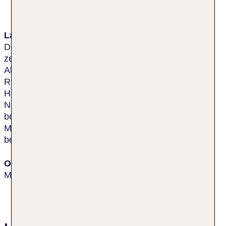
Lage & Umgebung
Das elegante Mittelklassehotel befindet sich in
zentraler Lage, ca. 400 m von der historischen
Altstadt und etwa 200 m von der U-Bahnstation
Repubblica entfernt, die sie direkt mit dem
Hauptbahnhof verbindet. Das Hotel ist für
Nachtschwärmer ausgezeichnet geeignet, denn es
befindet sich in der Nähe der besten Nachtclubs
Mailands. Die Transferzeit zum Flughafen Linate
beträgt ca. 20 Minuten.
Ort
Mailand