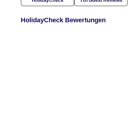
HolidayCheck
TUI Guest Reviews
HolidayCheck Bewertungen