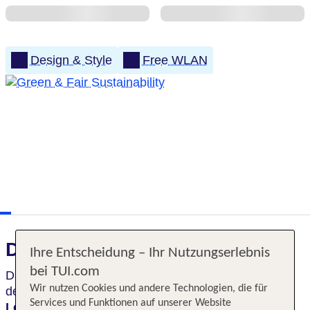
Design & Style
Free WLAN
Das erwartet Sie
Ihre Entscheidung – Ihr Nutzungserlebnis
bei TUI.com
Das Hotel ist ideal für Kurzreisen, um die Umgebung
Wir nutzen Cookies und andere Technologien, die für
des Bodensees zu erkunden. Bei einem Drink in der
Services und Funktionen auf unserer Website
Lobbybar
lässt sich der Tag in Friedrichshafen noch