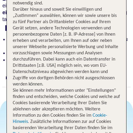
notwendig sind.
einmal Revue passieren und in den
modern
Darüber hinaus und soweit Sie einwilligen und
eingerichteten Zimmern
Kraft für den nächsten Tag
„Zustimmen“ auswählen, können wir sowie unsere bis
tanken.
zu fünf Partner als Drittanbieter Cookies auf Ihrem
Highlights
Gerät setzen, andere Technologien verwenden und
personenbezogene Daten [z. B. IP-Adresse] von Ihnen
Ideales Hotel für Kurzreisen, um den Bodensee zu
erheben und verarbeiten, um Ihnen auf oder neben
erkunden
unserer Webseite personalisierte Werbung und Inhalte
Modern eingerichtete Zimmer
vorzuschlagen sowie Messungen und Analysen
Am Stadtrand von Friedrichshafen
durchzuführen. Dabei kann auch ein Datentransfer in
Drittstaaten [z.B. USA] möglich sein, wo vom EU-
Datenschutzniveau abgewichen werden kann und
Zugriffe von dortigen Behörden nicht ausgeschlossen
Digitaler und telefonischer 24/7 TUI Service
werden können.
Sie können mehr Informationen unter "Einstellungen"
finden und entscheiden, welche Cookies und welche auf
Cookies basierende Verarbeitung Ihrer Daten Sie
ablehnen oder akzeptieren möchten. Weitere
Information zu den Cookies finden Sie im
Cookie-
Angebotsauswahl
Hinweis
. Zusätzliche Informationen zur auf Cookies
basierenden Verarbeitung Ihrer Daten finden Sie im