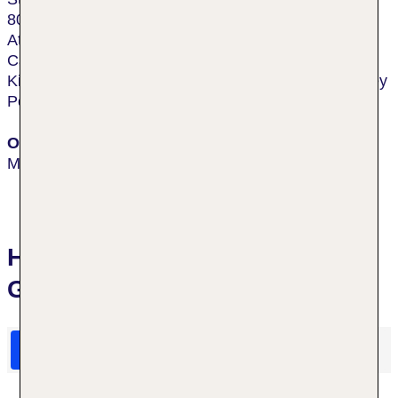
800 m. Das Hotel ist extrem günstig gelegen, um
Attraktionen wie die Monterey Fisherman's Wharf,
Cannery Row, das Monterey Bay Aquarium und den
Kiesstrand zu erreichen. Bis zum Flughafen Monterey
Peninsula sind es weniger als 4,8 km.
Ort
Monterey
Hotelbewertungen Hilton
Garden Inn Monterey
HolidayCheck Bewertungen
Das sagen TUI Gäste