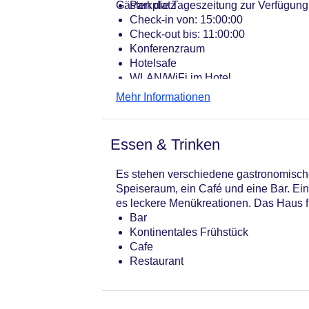
Gästen die Tageszeitung zur Verfügung.
Parkplatz
Check-in von: 15:00:00
Check-out bis: 11:00:00
Konferenzraum
Hotelsafe
WLAN/WiFi im Hotel
Lift
Mehr Informationen
Minimarkt
Anzahl der Konferenzräume: 0
Anzahl der Aufzüge: 1
Essen & Trinken
Zimmerservice: gegen Gebühr
Sonnenterrasse
Es stehen verschiedene gastronomische
Gesamtanzahl der Stockwerke: 6
Speiseraum, ein Café und eine Bar. Ein
Gesamtanzahl der Zimmer: 121
es leckere Menükreationen. Das Haus fü
Pools:Indoor Pool, Outdoor Pool, Li
Bar
Zahlungsarten: American Express, M
Kontinentales Frühstück
Landeskategorie: 3 Sterne
Cafe
Restaurant