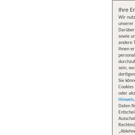
Ihre E
Wir nutz
unserer 
Darüber 
sowie un
andere 
Ihnen e
persona
durchzuf
sein, w
dortige
Sie könn
Cookies 
oder akz
Hinweis
Daten f
Entschei
Ausschal
Rechtmäß
„Ablehn