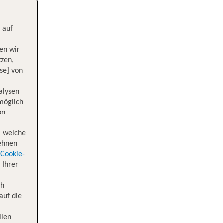
 auf
en wir
tzen,
se] von
alysen
 möglich
on
, welche
lehnen
Cookie-
 Ihrer
ch
auf die
llen