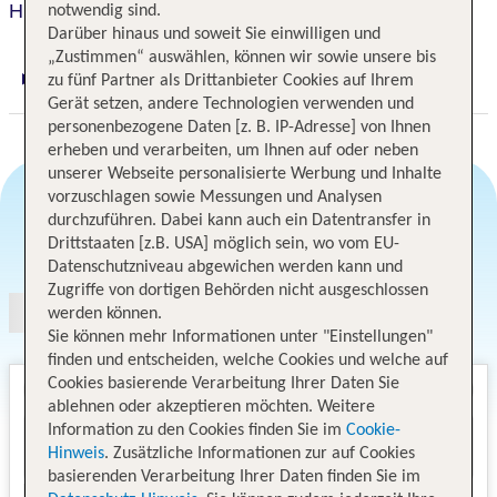
Hilton Garden Inn Stuttgart NeckarPark
notwendig sind.
Darüber hinaus und soweit Sie einwilligen und
„Zustimmen“ auswählen, können wir sowie unsere bis
zu fünf Partner als Drittanbieter Cookies auf Ihrem
Digitaler und telefonischer 24/7 TUI Service
Gerät setzen, andere Technologien verwenden und
personenbezogene Daten [z. B. IP-Adresse] von Ihnen
erheben und verarbeiten, um Ihnen auf oder neben
unserer Webseite personalisierte Werbung und Inhalte
vorzuschlagen sowie Messungen und Analysen
durchzuführen. Dabei kann auch ein Datentransfer in
Angebotsauswahl
Drittstaaten [z.B. USA] möglich sein, wo vom EU-
Datenschutzniveau abgewichen werden kann und
Zugriffe von dortigen Behörden nicht ausgeschlossen
werden können.
Sie können mehr Informationen unter "Einstellungen"
finden und entscheiden, welche Cookies und welche auf
Cookies basierende Verarbeitung Ihrer Daten Sie
ablehnen oder akzeptieren möchten. Weitere
Information zu den Cookies finden Sie im
Cookie-
Hinweis
. Zusätzliche Informationen zur auf Cookies
basierenden Verarbeitung Ihrer Daten finden Sie im