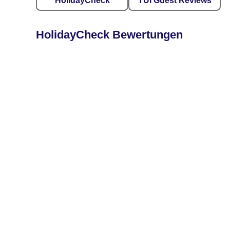
HolidayCheck
TUI Guest Reviews
HolidayCheck Bewertungen