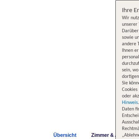
Ihre E
Wir nutz
unserer 
Darüber 
sowie un
andere 
Ihnen e
persona
durchzuf
sein, w
dortige
Sie könn
Cookies 
oder akz
Hinweis
Daten f
Entschei
Ausschal
Rechtmäß
Übersicht
Zimmer & Angebote
„Ablehn