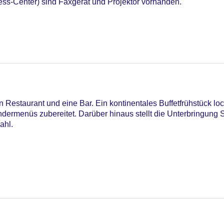
ess-Center) sind Faxgerät und Projektor vorhanden.
13
 Restaurant und eine Bar. Ein kontinentales Buffetfrühstück lo
dermenüs zubereitet. Darüber hinaus stellt die Unterbringung S
ahl.
iners Club, EC Maestro, Mastercard, Visa