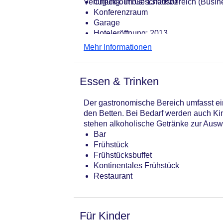
Verfügung. Im Geschäftsbereich (Busin
Check-out bis: 13:00:00
Konferenzraum
Garage
Hoteleröffnung: 2013
Hotelsafe
Mehr Informationen
WLAN/WiFi im Hotel
Letzte umfassende Renovierung: 20
Lift
Essen & Trinken
Anzahl der Konferenzräume: 1
Anzahl der Aufzüge: 2
Der gastronomische Bereich umfasst ein
Gesamtanzahl der Stockwerke: 5
den Betten. Bei Bedarf werden auch Kin
Gesamtanzahl der Zimmer: 127
stehen alkoholische Getränke zur Ausw
Zahlungsarten: American Express, D
Bar
Landeskategorie: 3 Sterne
Frühstück
Frühstücksbuffet
Kontinentales Frühstück
Restaurant
Für Kinder