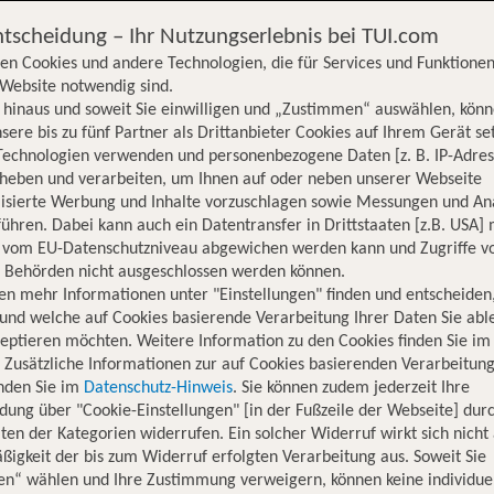
ntscheidung – Ihr Nutzungserlebnis bei TUI.com
en Cookies und andere Technologien, die für Services und Funktionen
Website notwendig sind.
hinaus und soweit Sie einwilligen und „Zustimmen“ auswählen, könn
sere bis zu fünf Partner als Drittanbieter Cookies auf Ihrem Gerät se
Technologien verwenden und personenbezogene Daten [z. B. IP-Adres
rheben und verarbeiten, um Ihnen auf oder neben unserer Webseite
lisierte Werbung und Inhalte vorzuschlagen sowie Messungen und An
ühren. Dabei kann auch ein Datentransfer in Drittstaaten [z.B. USA]
o vom EU-Datenschutzniveau abgewichen werden kann und Zugriffe v
n Behörden nicht ausgeschlossen werden können.
en mehr Informationen unter "Einstellungen" finden und entscheiden
und welche auf Cookies basierende Verarbeitung Ihrer Daten Sie ab
eptieren möchten. Weitere Information zu den Cookies finden Sie im
. Zusätzliche Informationen zur auf Cookies basierenden Verarbeitung
inden Sie im
Datenschutz-Hinweis
. Sie können zudem jederzeit Ihre
dung über "Cookie-Einstellungen" [in der Fußzeile der Webseite] dur
ten der Kategorien widerrufen. Ein solcher Widerruf wirkt sich nicht 
igkeit der bis zum Widerruf erfolgten Verarbeitung aus. Soweit Sie
Hotelinformationen
Lage
Bewertungen
en“ wählen und Ihre Zustimmung verweigern, können keine individue