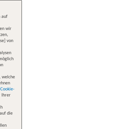
 auf
en wir
tzen,
se] von
alysen
 möglich
on
, welche
lehnen
Cookie-
 Ihrer
ch
auf die
llen