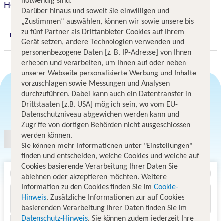
notwendig sind.
Holiday Inn Frankfurt-Alte Oper
Darüber hinaus und soweit Sie einwilligen und
„Zustimmen“ auswählen, können wir sowie unsere bis
zu fünf Partner als Drittanbieter Cookies auf Ihrem
Digitaler und telefonischer 24/7 TUI Service
Gerät setzen, andere Technologien verwenden und
personenbezogene Daten [z. B. IP-Adresse] von Ihnen
erheben und verarbeiten, um Ihnen auf oder neben
unserer Webseite personalisierte Werbung und Inhalte
vorzuschlagen sowie Messungen und Analysen
durchzuführen. Dabei kann auch ein Datentransfer in
Drittstaaten [z.B. USA] möglich sein, wo vom EU-
Angebotsauswahl
Datenschutzniveau abgewichen werden kann und
Zugriffe von dortigen Behörden nicht ausgeschlossen
werden können.
Sie können mehr Informationen unter "Einstellungen"
finden und entscheiden, welche Cookies und welche auf
Cookies basierende Verarbeitung Ihrer Daten Sie
ablehnen oder akzeptieren möchten. Weitere
Information zu den Cookies finden Sie im
Cookie-
Hinweis
. Zusätzliche Informationen zur auf Cookies
basierenden Verarbeitung Ihrer Daten finden Sie im
Datenschutz-Hinweis
. Sie können zudem jederzeit Ihre