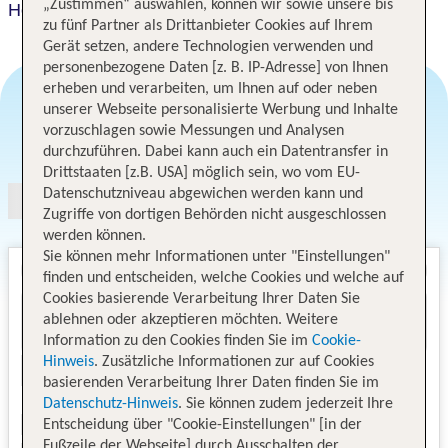
„Zustimmen“ auswählen, können wir sowie unsere bis
Holiday Inn Mannheim City - Hauptbahnhof
zu fünf Partner als Drittanbieter Cookies auf Ihrem
Gerät setzen, andere Technologien verwenden und
personenbezogene Daten [z. B. IP-Adresse] von Ihnen
erheben und verarbeiten, um Ihnen auf oder neben
unserer Webseite personalisierte Werbung und Inhalte
vorzuschlagen sowie Messungen und Analysen
Angebotsauswahl
durchzuführen. Dabei kann auch ein Datentransfer in
Drittstaaten [z.B. USA] möglich sein, wo vom EU-
Datenschutzniveau abgewichen werden kann und
Zugriffe von dortigen Behörden nicht ausgeschlossen
werden können.
Sie können mehr Informationen unter "Einstellungen"
finden und entscheiden, welche Cookies und welche auf
Cookies basierende Verarbeitung Ihrer Daten Sie
ablehnen oder akzeptieren möchten. Weitere
Information zu den Cookies finden Sie im
Cookie-
Hinweis
. Zusätzliche Informationen zur auf Cookies
basierenden Verarbeitung Ihrer Daten finden Sie im
Datenschutz-Hinweis
. Sie können zudem jederzeit Ihre
Entscheidung über "Cookie-Einstellungen" [in der
Fußzeile der Webseite] durch Ausschalten der