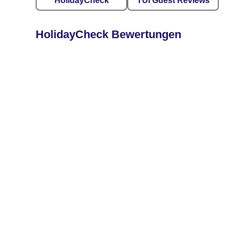
HolidayCheck
TUI Guest Reviews
HolidayCheck Bewertungen