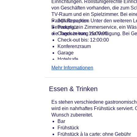
Einrichtungen. Rollstuhlgerechte Einri
von Geschäften vorhanden, die zum Sch
TV-Raum und ein Spielzimmer. Bei eine
Parkplatz parken. Unter den weiteren Le
24h Rezeption
Betreuung, ein Zimmerservice, ein Wäs
Parkplatz
die Tageszeitung zur Verfügung. Bei Ges
Check-in von: 15:00:00
Check-out bis: 12:00:00
Konferenzraum
Garage
Hotelsafe
WLAN/WiFi im Hotel
Mehr Informationen
Letzte umfassende Renovierung: 20
Lift
Anzahl der Konferenzräume: 1
Essen & Trinken
Anzahl der Aufzüge: 1
Zimmerservice
Es stehen verschiedene gastronomische 
Gesamtanzahl der Stockwerke: 6
wird ein nahrhaftes Frühstück serviert
Gesamtanzahl der Zimmer: 196
Wunsch zubereitet.
Pools:Outdoor Pool
Bar
Zahlungsarten: American Express, D
Frühstück
Landeskategorie: 3 Sterne
Frühstück à la carte: ohne Gebühr