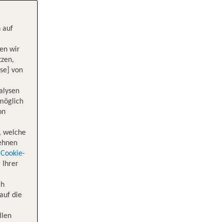
 auf
en wir
tzen,
se] von
alysen
 möglich
on
, welche
lehnen
Cookie-
 Ihrer
ch
auf die
llen