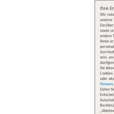
Ihre E
Wir nutz
unserer 
Darüber 
sowie un
andere 
Ihnen e
persona
durchzuf
sein, w
dortige
Sie könn
Cookies 
oder akz
Hinweis
Daten f
Entschei
Ausschal
Rechtmäß
„Ablehn