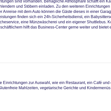
chtungen sind vorhanden. Behagliche Atmosphäre schafft ein Ka
lendern und Stöbern einladen. Zu den weiteren Einrichtungen 
r Anreise mit dem Auto können die Gäste dieses in einer Gara
istungen finden sich ein 24h-Sicherheitsdienst, ein Babysitters
cheservice, eine Münzwäscherei und ein eigener Shuttlebus. Ko
chäftlichem hilft das Business-Center gerne weiter und bietet 
12
Einrichtungen zur Auswahl, wie ein Restaurant, ein Café und 
. Glutenfreie Mahlzeiten, vegetarische Gerichte und Kindermenü
iners Club, EC Maestro, Mastercard, Visa