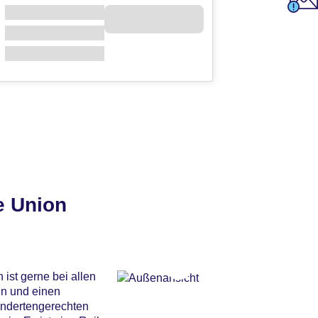
e Union
ist gerne bei allen
en und einen
indertengerechten