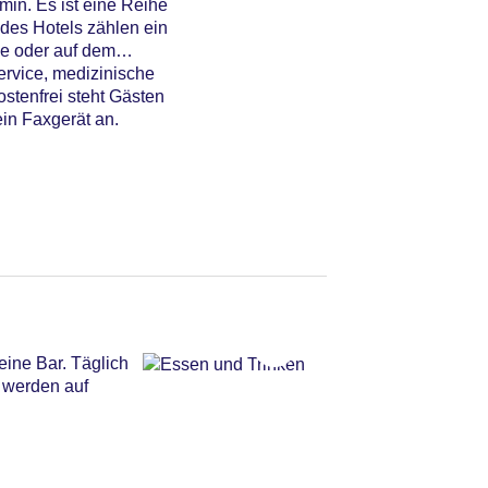
min. Es ist eine Reihe
des Hotels zählen ein
ge oder auf dem
ervice, medizinische
stenfrei steht Gästen
ein Faxgerät an.
eine Bar. Täglich
s werden auf