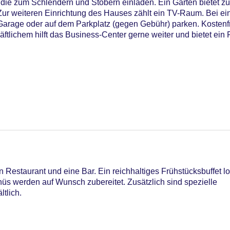
die zum Schlendern und Stöbern einladen. Ein Garten bietet zu
ur weiteren Einrichtung des Hauses zählt ein TV-Raum. Bei ei
Garage oder auf dem Parkplatz (gegen Gebühr) parken. Kostenfr
tlichem hilft das Business-Center gerne weiter und bietet ein 
 Restaurant und eine Bar. Ein reichhaltiges Frühstücksbuffet l
C Maestro, Mastercard, Visa
üs werden auf Wunsch zubereitet. Zusätzlich sind spezielle
tlich.