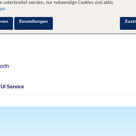
 unterbreitet werden, nur notwendige Cookies sind aktiv.
sum
Hotelinformationen
Lage
Bewertungen
hnen
Einstellungen
Zust
orth
TUI Service