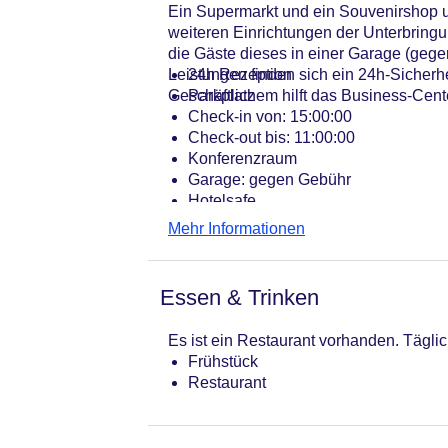
Ein Supermarkt und ein Souvenirshop
weiteren Einrichtungen der Unterbring
die Gäste dieses in einer Garage (geg
Leistungen finden sich ein 24h-Sicher
24h Rezeption
Geschäftlichem hilft das Business-Cente
Parkplatz
Check-in von: 15:00:00
Check-out bis: 11:00:00
Konferenzraum
Garage: gegen Gebühr
Hotelsafe
WLAN/WiFi im Hotel
Mehr Informationen
Lift
Minimarkt
Anzahl der Aufzüge: 1
Essen & Trinken
Haustiere: gegen Gebühr
Zimmerservice
Es ist ein Restaurant vorhanden. Täglic
Sonnenterrasse
Frühstück
Gesamtanzahl der Stockwerke: 5
Restaurant
Gesamtanzahl der Zimmer: 124
Pools:Kinderbecken, Beheizter Auße
Zahlungsarten: Visa