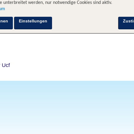
 unterbreitet werden, nur notwendige Cookies sind aktiv.
sum
Hotelinformationen
Lage
Bewertungen
hnen
Einstellungen
Zust
 Ucf