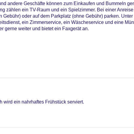
 und andere Geschäfte können zum Einkaufen und Bummeln gen
ung zählen ein TV-Raum und ein Spielzimmer. Bei einer Anreis
en Gebühr) oder auf dem Parkplatz (ohne Gebühr) parken. Unter
heitsdienst, ein Zimmerservice, ein Wäscheservice und eine Mü
r gerne weiter und bietet ein Faxgerät an.
h wird ein nahrhaftes Frühstück serviert.
npool, Indoor Pool, Outdoor Pool, Liegen am Pool