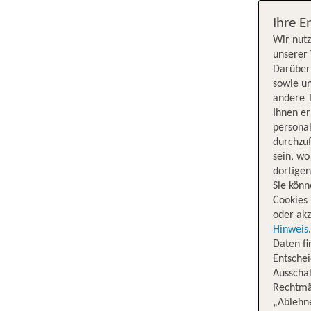
Ihre E
Wir nutz
unserer 
Darüber 
sowie un
andere 
Ihnen e
persona
durchzuf
sein, w
dortige
Sie könn
Cookies 
oder akz
Hinweis
Daten f
Entschei
Ausschal
Rechtmäß
„Ablehn