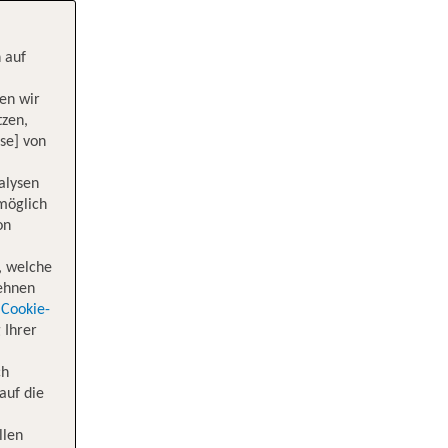
 auf
en wir
tzen,
se] von
alysen
 möglich
on
, welche
lehnen
Cookie-
 Ihrer
ch
auf die
llen