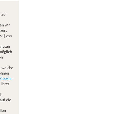
 auf
en wir
tzen,
se] von
alysen
 möglich
on
, welche
lehnen
Cookie-
 Ihrer
ch
auf die
llen