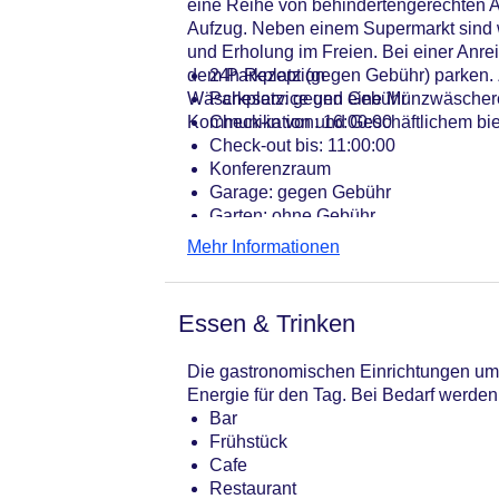
eine Reihe von behindertengerechten A
Aufzug. Neben einem Supermarkt sind w
und Erholung im Freien. Bei einer Anre
dem Parkplatz (gegen Gebühr) parken. 
24h Rezeption
Wäscheservice und eine Münzwäscherei.
Parkplatz: gegen Gebühr
Kommunikation und Geschäftlichem biet
Check-in von: 16:00:00
Check-out bis: 11:00:00
Konferenzraum
Garage: gegen Gebühr
Garten: ohne Gebühr
Hotelsafe
Mehr Informationen
WLAN/WiFi im Hotel
Lift
Minimarkt
Essen & Trinken
Anzahl der Konferenzräume: 1
Anzahl der Aufzüge: 1
Die gastronomischen Einrichtungen umf
Haustiere: gegen Gebühr
Energie für den Tag. Bei Bedarf werde
Zimmerservice
Bar
Gesamtanzahl der Stockwerke: 7
Frühstück
Gesamtanzahl der Zimmer: 133
Cafe
Pools:Kinderbecken, Indoor Pool, O
Restaurant
Zahlungsarten: Visa