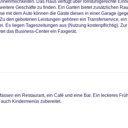
nnehmlichkeiten. Das Haus verfügt über rollstuhlgerechte Einr
eitere Geschäfte zu finden. Ein Garten bietet zusätzlichen R
ise mit dem Auto können die Gäste dieses in einer Garage (geg
Zu den gebotenen Leistungen gehören ein Transferservice, ein
 Es liegen Tageszeitungen aus (Nutzung kostenpflichtig). Zur 
et das Business-Center ein Faxgerät.
assen ein Restaurant, ein Café und eine Bar. Ein leckeres Frü
n auch Kindermenüs zubereitet.
utdoor Pool, Sonnenschirme am Pool, Liegen am Pool