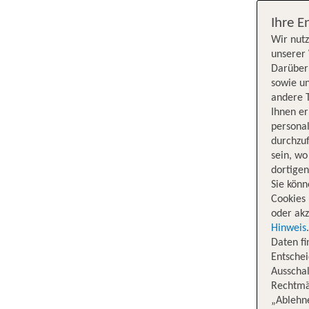
Ihre E
Wir nutz
unserer 
Darüber 
sowie un
andere 
Ihnen e
persona
durchzuf
sein, w
dortige
Sie könn
Cookies 
oder akz
Hinweis
Daten f
Entschei
Ausschal
Rechtmäß
„Ablehn