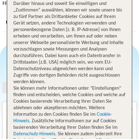
Hotel 116, a Coast Hotels Bellevue
Darüber hinaus und soweit Sie einwilligen und
„Zustimmen“ auswählen, können wir sowie unsere bis
zu fünf Partner als Drittanbieter Cookies auf Ihrem
Gerät setzen, andere Technologien verwenden und
Digitaler und telefonischer 24/7 TUI Service
personenbezogene Daten [z. B. IP-Adresse] von Ihnen
erheben und verarbeiten, um Ihnen auf oder neben
unserer Webseite personalisierte Werbung und Inhalte
vorzuschlagen sowie Messungen und Analysen
durchzuführen. Dabei kann auch ein Datentransfer in
Drittstaaten [z.B. USA] möglich sein, wo vom EU-
Angebotsauswahl
Datenschutzniveau abgewichen werden kann und
Zugriffe von dortigen Behörden nicht ausgeschlossen
werden können.
Sie können mehr Informationen unter "Einstellungen"
finden und entscheiden, welche Cookies und welche auf
Cookies basierende Verarbeitung Ihrer Daten Sie
ablehnen oder akzeptieren möchten. Weitere
Information zu den Cookies finden Sie im
Cookie-
Hinweis
. Zusätzliche Informationen zur auf Cookies
basierenden Verarbeitung Ihrer Daten finden Sie im
Datenschutz-Hinweis
. Sie können zudem jederzeit Ihre