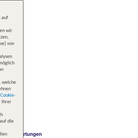
 auf
en wir
tzen,
se] von
alysen
 möglich
on
, welche
lehnen
Cookie-
 Ihrer
ch
auf die
Bewertungen
llen