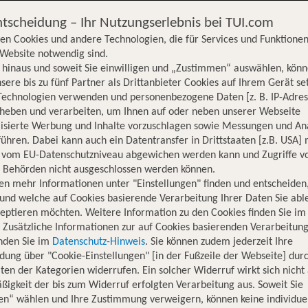
ntscheidung – Ihr Nutzungserlebnis bei TUI.com
en Cookies und andere Technologien, die für Services und Funktionen
Website notwendig sind.
hinaus und soweit Sie einwilligen und „Zustimmen“ auswählen, könn
sere bis zu fünf Partner als Drittanbieter Cookies auf Ihrem Gerät se
Technologien verwenden und personenbezogene Daten [z. B. IP-Adres
rheben und verarbeiten, um Ihnen auf oder neben unserer Webseite
lisierte Werbung und Inhalte vorzuschlagen sowie Messungen und An
ühren. Dabei kann auch ein Datentransfer in Drittstaaten [z.B. USA]
o vom EU-Datenschutzniveau abgewichen werden kann und Zugriffe v
n Behörden nicht ausgeschlossen werden können.
en mehr Informationen unter "Einstellungen" finden und entscheiden
und welche auf Cookies basierende Verarbeitung Ihrer Daten Sie ab
eptieren möchten. Weitere Information zu den Cookies finden Sie im
. Zusätzliche Informationen zur auf Cookies basierenden Verarbeitung
inden Sie im
Datenschutz-Hinweis
. Sie können zudem jederzeit Ihre
dung über "Cookie-Einstellungen" [in der Fußzeile der Webseite] dur
ten der Kategorien widerrufen. Ein solcher Widerruf wirkt sich nicht 
igkeit der bis zum Widerruf erfolgten Verarbeitung aus. Soweit Sie
Hotelinformationen
Nachhaltigkeit
Lage
en“ wählen und Ihre Zustimmung verweigern, können keine individue