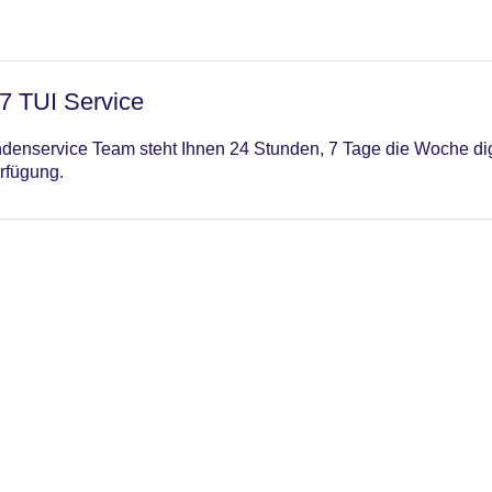
ungsprogramm, (Live-) Musik und Tanz
/7 TUI Service
enservice Team steht Ihnen 24 Stunden, 7 Tage die Woche digi
rfügung.