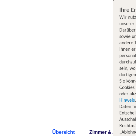
Ihre E
Wir nutz
unserer 
Darüber 
sowie un
andere 
Ihnen e
persona
durchzuf
sein, w
dortige
Sie könn
Cookies 
oder akz
Hinweis
Daten f
Entschei
Ausschal
Rechtmäß
Übersicht
Zimmer & Angebote
„Ablehn