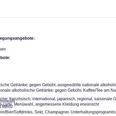
el (Anlage), im öffentlichen Bereich: ohne Gebühr, an der Reze
pflegungsangebote:
sterCard, American Express, Diners, EC Karte/Maestro
sen
EUR, Valet Parking: ca. 39 EUR
bote:
me: 5, klimatisierte Tagungsräume, Tagungsequipment, Coffee
lische Getränke: gegen Gebühr, ausgewählte nationale alkoholi
ionale alkoholische Getränke: gegen Gebühr, Kaffee/Tee am N
e: französisch, international, japanisch, regional, saisonale G
Menüwahl
à la carte, Menüwahl, angemessene Kleidung erwünscht
es Menü
in/Bier/Softdrinks, Sekt, Champagner, Unterhaltungsprogramm, 