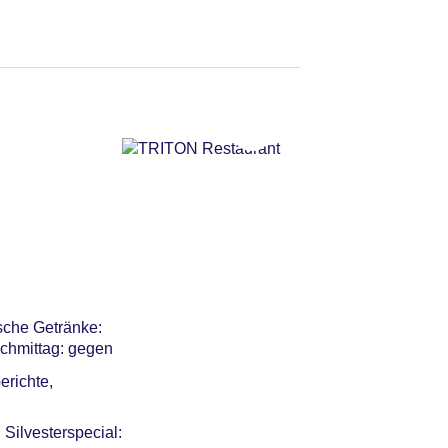
ption/in der Lobby, in
 Breaks
sche Getränke:
achmittag: gegen
erichte,
Silvesterspecial: