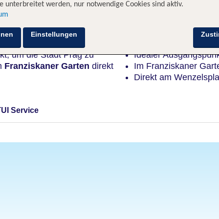
 unterbreitet werden, nur notwendige Cookies sind aktiv.
sum
Highlights
hnen
Einstellungen
Zust
kt, um die Stadt Prag zu
Idealer Ausgangspunk
im
Franziskaner Garten
direkt
Im Franziskaner Gar
Direkt am Wenzelspla
TUI Service