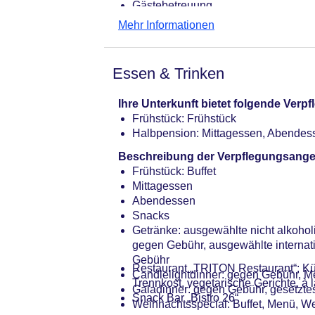
Gästebetreuung
Lift
Mehr Informationen
Gartenanlage
Souvenirshop
Internet: WLAN/WiFi, im gesamten Hot
Essen & Trinken
der Bar
Waschsalon, Wäscheservice
Ihre Unterkunft bietet folgende Ver
Concierge Service, Gepäckservice
Frühstück: Frühstück
Zahlungsarten: TUI Card / VISA, Ma
Halbpension: Mittagessen, Abendes
Haustiere nicht erlaubt
Parkmöglichkeiten: Garage: ca. 39 
Beschreibung der Verpflegungsange
Businesscenter
Frühstück: Buffet
Tagungseinrichtungen: Konferenzräu
Mittagessen
Etagen: 6, Zimmer: 92
Abendessen
Landeskategorie: 4 Sterne
Snacks
Getränke: ausgewählte nicht alkoho
gegen Gebühr, ausgewählte internat
Gebühr
Restaurant „TRITON Restaurant“: Küch
Candlelightdinner: gegen Gebühr, 
Trennkost, vegetarische Gerichte, 
Galadinner: gegen Gebühr, gesetzt
Snack Bar „Bistro 26“
Weihnachtsspecial: Buffet, Menü, We