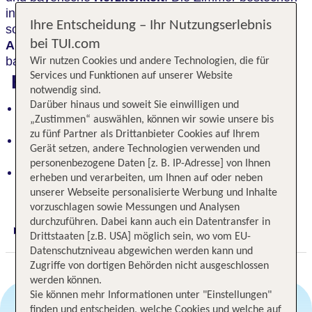
in
gemütlichem Landhausstil
und für Abwechslung
Ihre Entscheidung – Ihr Nutzungserlebnis
sorgen
Schwimmbad
und Saunen,
Spa-
bei TUI.com
Anwendungen
, der Kinderbereich sowie leckere
bayerische & böhmische Küche.
Wir nutzen Cookies und andere Technologien, die für
Services und Funktionen auf unserer Website
Highlights
notwendig sind.
Darüber hinaus und soweit Sie einwilligen und
Entspannung, Vielseitigkeit, Herzlichkeit - Hotel in
„Zustimmen“ auswählen, können wir sowie unsere bis
Panoramalage
zu fünf Partner als Drittanbieter Cookies auf Ihrem
Gemütliche Zimmer, Schwimmbad, Sauna - für
Gerät setzen, andere Technologien verwenden und
Abwechslung gesorgt
personenbezogene Daten [z. B. IP-Adresse] von Ihnen
Ruhige Lage im Bayerischen Wald, Nähe zur
erheben und verarbeiten, um Ihnen auf oder neben
tschechischen Grenze
unserer Webseite personalisierte Werbung und Inhalte
vorzuschlagen sowie Messungen und Analysen
durchzuführen. Dabei kann auch ein Datentransfer in
Digitaler und telefonischer 24/7 TUI Service
Drittstaaten [z.B. USA] möglich sein, wo vom EU-
Datenschutzniveau abgewichen werden kann und
Zugriffe von dortigen Behörden nicht ausgeschlossen
werden können.
Sie können mehr Informationen unter "Einstellungen"
finden und entscheiden, welche Cookies und welche auf