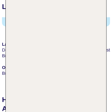
Lage
Hotel Albrecht,
Mudroňova 82, Bratislava, Slowakei
Lage & Umgebung
Das Hotel liegt in Bratislava, der nächste Flughafen ist
Bratislava (BTS).
Ort
Bratislava
Hotelbewertungen Hotel
Albrecht