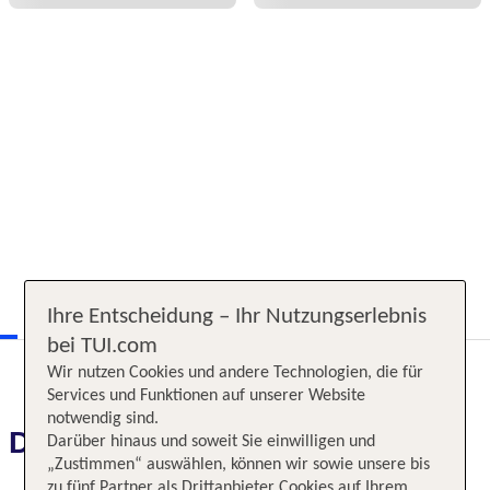
Ihre Entscheidung – Ihr Nutzungserlebnis
bei TUI.com
Wir nutzen Cookies und andere Technologien, die für
Services und Funktionen auf unserer Website
notwendig sind.
Das erwartet Sie
Darüber hinaus und soweit Sie einwilligen und
„Zustimmen“ auswählen, können wir sowie unsere bis
zu fünf Partner als Drittanbieter Cookies auf Ihrem