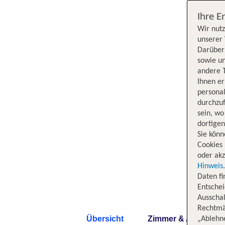
Ihre E
Wir nutz
unserer 
Darüber 
sowie un
andere 
Ihnen e
persona
durchzuf
sein, w
dortige
Sie könn
Cookies 
oder akz
Hinweis
Daten f
Entschei
Ausschal
Rechtmäß
Übersicht
Zimmer & Angebote
„Ablehn