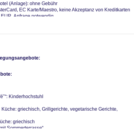
otel (Anlage): ohne Gebühr
terCard, EC Karte/Maestro, keine Akzeptanz von Kreditkarten
 8 EUR, Anfrage notwendig
Verfügbarkeit), bewacht: ca. 7 EUR
r: 40
pflegungsangebote:
bote:
é"“: Kinderhochstuhl
üche: griechisch, Grillgerichte, vegetarische Gerichte,
Küche: griechisch
mit Sommerterrasse“