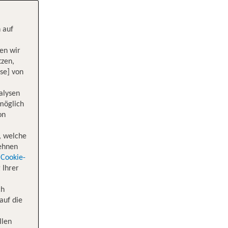
 auf
en wir
tzen,
se] von
alysen
 möglich
on
, welche
lehnen
Cookie-
 Ihrer
ch
auf die
llen