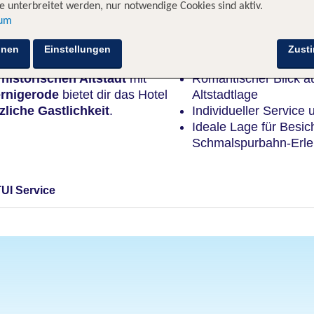
 unterbreitet werden, nur notwendige Cookies sind aktiv.
sum
Highlights
hnen
Einstellungen
Zust
 historischen Altstadt
mit
Romantischer Blick au
rnigerode
bietet dir das Hotel
Altstadtlage
zliche Gastlichkeit
.
Individueller Service 
Ideale Lage für Besi
Schmalspurbahn-Erle
TUI Service