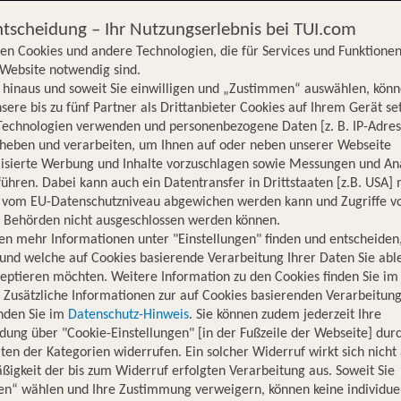
ntscheidung – Ihr Nutzungserlebnis bei TUI.com
en Cookies und andere Technologien, die für Services und Funktionen
Website notwendig sind.
hinaus und soweit Sie einwilligen und „Zustimmen“ auswählen, könn
sere bis zu fünf Partner als Drittanbieter Cookies auf Ihrem Gerät se
Technologien verwenden und personenbezogene Daten [z. B. IP-Adres
rheben und verarbeiten, um Ihnen auf oder neben unserer Webseite
lisierte Werbung und Inhalte vorzuschlagen sowie Messungen und An
ühren. Dabei kann auch ein Datentransfer in Drittstaaten [z.B. USA]
o vom EU-Datenschutzniveau abgewichen werden kann und Zugriffe v
n Behörden nicht ausgeschlossen werden können.
en mehr Informationen unter "Einstellungen" finden und entscheiden
und welche auf Cookies basierende Verarbeitung Ihrer Daten Sie ab
eptieren möchten. Weitere Information zu den Cookies finden Sie im
. Zusätzliche Informationen zur auf Cookies basierenden Verarbeitung
inden Sie im
Datenschutz-Hinweis
. Sie können zudem jederzeit Ihre
dung über "Cookie-Einstellungen" [in der Fußzeile der Webseite] dur
ten der Kategorien widerrufen. Ein solcher Widerruf wirkt sich nicht 
igkeit der bis zum Widerruf erfolgten Verarbeitung aus. Soweit Sie
Hotelinformationen
Lage
Bewertungen
en“ wählen und Ihre Zustimmung verweigern, können keine individue