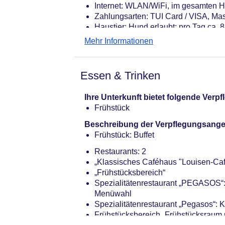
Internet: WLAN/WiFi, im gesamten H
Zahlungsarten: TUI Card / VISA, Mas
Haustier: Hund erlaubt: pro Tag ca.
Parkmöglichkeiten: Parkplatz (nach 
Mehr Informationen
Gebäudeanzahl: 1, Etagen: 2, Zimme
Landeskategorie: 3,5 Sterne
Essen & Trinken
Ihre Unterkunft bietet folgende Ver
Frühstück
Beschreibung der Verpflegungsange
Frühstück: Buffet
Restaurants: 2
„Klassisches Caféhaus "Louisen-Caf
„Frühstücksbereich“
Spezialitätenrestaurant „PEGASOS“: K
Menüwahl
Spezialitätenrestaurant „Pegasos“: 
Frühstücksbereich „Frühstücksraum 