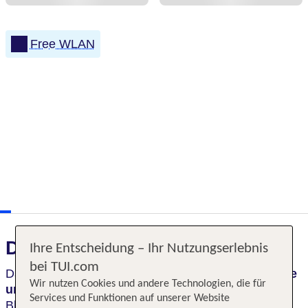
Free WLAN
Das erwartet Sie
Ihre Entscheidung – Ihr Nutzungserlebnis
bei TUI.com
Das Hotel Am Terrassenufer verbindet
zentrale Lage
Wir nutzen Cookies und andere Technologien, die für
und Komfort
. Vom Elbufer aus hast du die Stadt im
Services und Funktionen auf unserer Website
Blick, die
bekanntesten Sehenswürdigkeiten