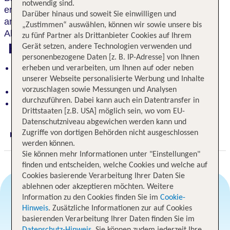
notwendig sind.
erreichst du leicht zu Fuß. Ob Kultur, Spaziergänge
Darüber hinaus und soweit Sie einwilligen und
an der Brühlschen Terrasse oder ein Abend in der
„Zustimmen“ auswählen, können wir sowie unsere bis
Altstadt – hier ist alles nur wenige Minuten entfernt.
zu fünf Partner als Drittanbieter Cookies auf Ihrem
Highlights
Gerät setzen, andere Technologien verwenden und
personenbezogene Daten [z. B. IP-Adresse] von Ihnen
Direkt an der historischen Brühlschen Terrasse
erheben und verarbeiten, um Ihnen auf oder neben
gelegen
unserer Webseite personalisierte Werbung und Inhalte
vorzuschlagen sowie Messungen und Analysen
Nur wenige Minuten zu Frauenkirche und Zwinger
durchzuführen. Dabei kann auch ein Datentransfer in
Cafés, Restaurants und Geschäfte vor der Tür
Drittstaaten [z.B. USA] möglich sein, wo vom EU-
Datenschutzniveau abgewichen werden kann und
Zugriffe von dortigen Behörden nicht ausgeschlossen
Digitaler und telefonischer 24/7 TUI Service
werden können.
Sie können mehr Informationen unter "Einstellungen"
finden und entscheiden, welche Cookies und welche auf
Cookies basierende Verarbeitung Ihrer Daten Sie
ablehnen oder akzeptieren möchten. Weitere
Information zu den Cookies finden Sie im
Cookie-
Hinweis
. Zusätzliche Informationen zur auf Cookies
Angebotsauswahl
basierenden Verarbeitung Ihrer Daten finden Sie im
Datenschutz-Hinweis
. Sie können zudem jederzeit Ihre