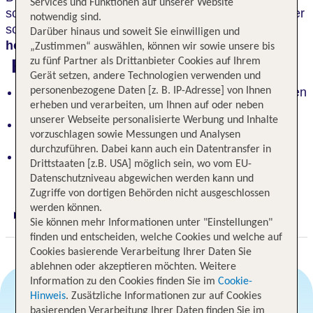
Services und Funktionen auf unserer Website
schattige Plätzchen zum Entspannen. Feinschmecker
notwendig sind.
schätzen die hochwertigen
Speisen aus
Darüber hinaus und soweit Sie einwilligen und
hoteleigenem Anbau
.
„Zustimmen“ auswählen, können wir sowie unsere bis
Highlights
zu fünf Partner als Drittanbieter Cookies auf Ihrem
Gerät setzen, andere Technologien verwenden und
Gemütliches, familiäres Hotel in liebevoll in warmen
personenbezogene Daten [z. B. IP-Adresse] von Ihnen
erheben und verarbeiten, um Ihnen auf oder neben
Farben eingerichtet
unserer Webseite personalisierte Werbung und Inhalte
2000 m² Garten mit schattigen Plätzen zum
vorzuschlagen sowie Messungen und Analysen
Entspannen
durchzuführen. Dabei kann auch ein Datentransfer in
Feinschmeckerfreude: Hochwertige Speisen und
Drittstaaten [z.B. USA] möglich sein, wo vom EU-
lokale Delikatessen
Datenschutzniveau abgewichen werden kann und
Zugriffe von dortigen Behörden nicht ausgeschlossen
werden können.
Digitaler und telefonischer 24/7 TUI Service
Sie können mehr Informationen unter "Einstellungen"
finden und entscheiden, welche Cookies und welche auf
Cookies basierende Verarbeitung Ihrer Daten Sie
ablehnen oder akzeptieren möchten. Weitere
Information zu den Cookies finden Sie im
Cookie-
Hinweis
. Zusätzliche Informationen zur auf Cookies
basierenden Verarbeitung Ihrer Daten finden Sie im