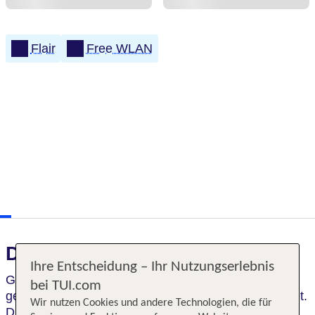
Flair
Free WLAN
Das erwartet Sie
Ihre Entscheidung – Ihr Nutzungserlebnis
Gemütlich und
familiär
geführtes Haus,
bei TUI.com
geschmackvoll in hellen, warmen Farben eingerichtet.
Wir nutzen Cookies und andere Technologien, die für
Die über
2000 m² große Gartenanlage
bietet viele