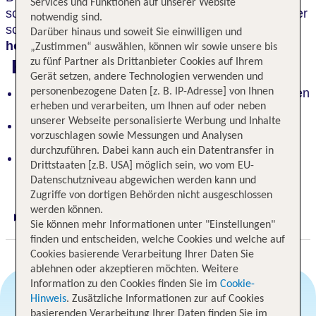
Services und Funktionen auf unserer Website
schattige Plätzchen zum Entspannen. Feinschmecker
notwendig sind.
schätzen die hochwertigen
Speisen aus
Darüber hinaus und soweit Sie einwilligen und
hoteleigenem Anbau
.
„Zustimmen“ auswählen, können wir sowie unsere bis
Highlights
zu fünf Partner als Drittanbieter Cookies auf Ihrem
Gerät setzen, andere Technologien verwenden und
Gemütliches, familiäres Hotel in liebevoll in warmen
personenbezogene Daten [z. B. IP-Adresse] von Ihnen
erheben und verarbeiten, um Ihnen auf oder neben
Farben eingerichtet
unserer Webseite personalisierte Werbung und Inhalte
2000 m² Garten mit schattigen Plätzen zum
vorzuschlagen sowie Messungen und Analysen
Entspannen
durchzuführen. Dabei kann auch ein Datentransfer in
Feinschmeckerfreude: Hochwertige Speisen und
Drittstaaten [z.B. USA] möglich sein, wo vom EU-
lokale Delikatessen
Datenschutzniveau abgewichen werden kann und
Zugriffe von dortigen Behörden nicht ausgeschlossen
werden können.
Digitaler und telefonischer 24/7 TUI Service
Sie können mehr Informationen unter "Einstellungen"
finden und entscheiden, welche Cookies und welche auf
Cookies basierende Verarbeitung Ihrer Daten Sie
ablehnen oder akzeptieren möchten. Weitere
Information zu den Cookies finden Sie im
Cookie-
Hinweis
. Zusätzliche Informationen zur auf Cookies
basierenden Verarbeitung Ihrer Daten finden Sie im