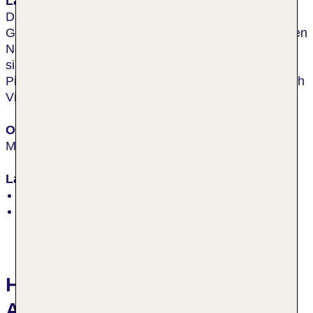
Lage & Umgebung
Das Hotel liegt ruhig inmitten einer gepflegten
Gartenanlage mit altem Baumbestand in einer ruhigen
Nebenstraße in Marina di Pietrasanta. Zum Strand
sind es ca. 300 m und das Ortszentrum Marina di
Pietrasanta ist nur wenige Gehminuten entfernt. Nach
Viareggio sind es ca. 10 km.
Ort
Marina di Pietrasanta
Lage
ruhig, Seitenstraße, zentral
Strand
Hotelbewertungen Hotel
Andreaneri