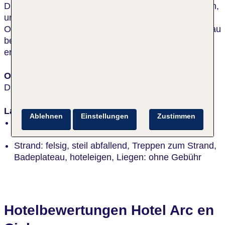
Direkt am Meer auf einer kleinen Landzunge gelegen,
umgeben von viel Grün, in einer Seitenstraße. Ins
Ortszentrum ca. 400 m. Ein hoteleigenes Badeplateau
befindet sich direkt am Hotel und ist über Treppen
erreichbar. Der Strand liegt ca. 150 m entfernt.
Ort
Diano Marina
Lage
Ablehnen
Einstellungen
Zustimmen
erste Strandlage, oberhalb des Meeres, am
Orts-/Stadtrand
Strand: felsig, steil abfallend, Treppen zum Strand,
Badeplateau, hoteleigen, Liegen: ohne Gebühr
Hotelbewertungen Hotel Arc en