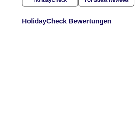
HolidayCheck
TUI Guest Reviews
HolidayCheck Bewertungen