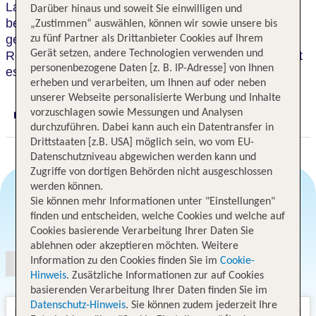
Lassen Sie sich vom zauberhaften Ambiente
Darüber hinaus und soweit Sie einwilligen und
begeistern, z.B. in der
Kamin-Lounge-Bar
und
„Zustimmen“ auswählen, können wir sowie unsere bis
genießen Sie einmalige
Gaumenfreunden
im
zu fünf Partner als Drittanbieter Cookies auf Ihrem
Gerät setzen, andere Technologien verwenden und
Restaurant des Hauses. Wunderbar entspannen läßt
personenbezogene Daten [z. B. IP-Adresse] von Ihnen
es sich im
Bavaria Spa
.
erheben und verarbeiten, um Ihnen auf oder neben
unserer Webseite personalisierte Werbung und Inhalte
vorzuschlagen sowie Messungen und Analysen
Digitaler und telefonischer 24/7 TUI Service
durchzuführen. Dabei kann auch ein Datentransfer in
Drittstaaten [z.B. USA] möglich sein, wo vom EU-
Datenschutzniveau abgewichen werden kann und
Zugriffe von dortigen Behörden nicht ausgeschlossen
werden können.
Sie können mehr Informationen unter "Einstellungen"
finden und entscheiden, welche Cookies und welche auf
Angebotsauswahl
Cookies basierende Verarbeitung Ihrer Daten Sie
ablehnen oder akzeptieren möchten. Weitere
Information zu den Cookies finden Sie im
Cookie-
Hinweis
. Zusätzliche Informationen zur auf Cookies
basierenden Verarbeitung Ihrer Daten finden Sie im
Datenschutz-Hinweis
. Sie können zudem jederzeit Ihre