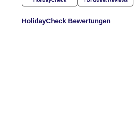
HolidayCheck
TUI Guest Reviews
HolidayCheck Bewertungen