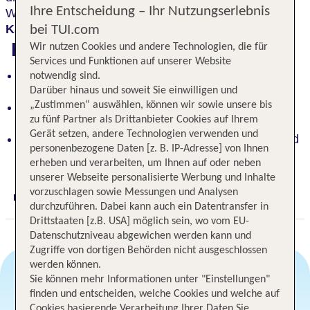
Ihre Entscheidung – Ihr Nutzungserlebnis
Wellnessbereich bietet die
Ruhe-Alm mit
Kaminfeuer
und Wasserbetten Entspannung pur.
bei TUI.com
Highlights
Wir nutzen Cookies und andere Technologien, die für
Services und Funktionen auf unserer Website
Hervorragender Service und ausgezeichnete
notwendig sind.
Küche in familiärem Wohlfühlhotel
Darüber hinaus und soweit Sie einwilligen und
„Zustimmen“ auswählen, können wir sowie unsere bis
Entspannung pur in der Ruhe-Alm mit Kaminfeuer
zu fünf Partner als Drittanbieter Cookies auf Ihrem
und Wasserbetten
Gerät setzen, andere Technologien verwenden und
Faszinierender Ausblick über den Weissensee und
personenbezogene Daten [z. B. IP-Adresse] von Ihnen
auf die Berge
erheben und verarbeiten, um Ihnen auf oder neben
unserer Webseite personalisierte Werbung und Inhalte
vorzuschlagen sowie Messungen und Analysen
Digitaler und telefonischer 24/7 TUI Service
durchzuführen. Dabei kann auch ein Datentransfer in
Drittstaaten [z.B. USA] möglich sein, wo vom EU-
Datenschutzniveau abgewichen werden kann und
Zugriffe von dortigen Behörden nicht ausgeschlossen
werden können.
Sie können mehr Informationen unter "Einstellungen"
finden und entscheiden, welche Cookies und welche auf
Angebotsauswahl
Cookies basierende Verarbeitung Ihrer Daten Sie