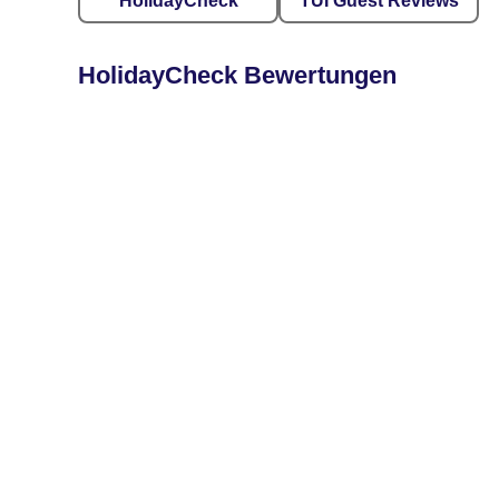
HolidayCheck
TUI Guest Reviews
HolidayCheck Bewertungen