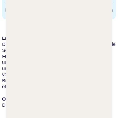
Bahnhof
118.3 km
Lage & Umgebung
Das Hotel liegt im Herzen der Altstadt von Danzig. Die
Sehenswürdigkeiten der Stadt und
Freizeitmöglichkeiten wie Bars, Clubs, Restaurants
und Museen liegen in einem Umkreis von ca. 800 m
um das Hotel. Es befindet sich rund 10 Gehminuten
vom Bahnhof entfernt und nur etwa 5 min vom
Busbahnhof. Der Strand von Danzig-Stogi liegt nur
etwa 5 km entfernt.
Ort
Danzig