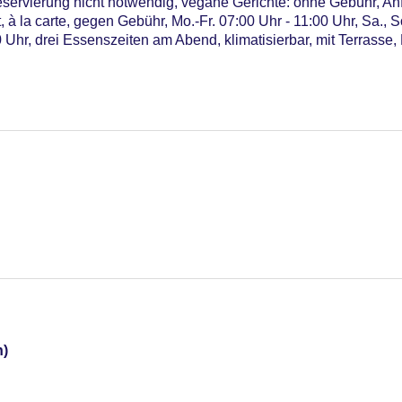
servierung nicht notwendig, vegane Gerichte: ohne Gebühr, An
 à la carte, gegen Gebühr, Mo.-Fr. 07:00 Uhr - 11:00 Uhr, Sa., S
00 Uhr, drei Essenszeiten am Abend, klimatisierbar, mit Terrasse,
glich 12:00 Uhr - 22:00 Uhr, gegen Gebühr
n)