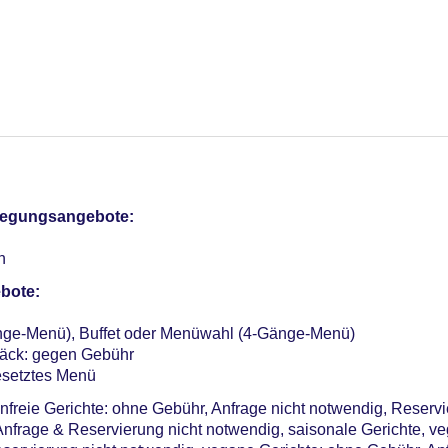
otel (Anlage): ohne Gebühr
sterCard, American Express, EC Karte/Maestro
Verfügbarkeit), unbewacht: pro Tag ca. 8.00 EUR, Garage: pro 
pflegungsangebote:
me: 3, klimatisierte Tagungsräume, Tageslicht, Tagungsequipm
n
r: 84
bote:
nge-Menü), Buffet oder Menüwahl (4-Gänge-Menü)
äck: gegen Gebühr
esetztes Menü
enfreie Gerichte: ohne Gebühr, Anfrage nicht notwendig, Reserv
Anfrage & Reservierung nicht notwendig, saisonale Gerichte, ve