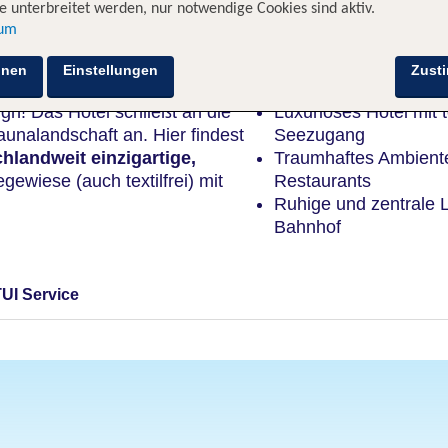
 unterbreitet werden, nur notwendige Cookies sind aktiv.
sum
Highlights
hnen
Einstellungen
Zust
gn! Das Hotel schließt an die
Luxuriöses Hotel mit 
Saunalandschaft an. Hier findest
Seezugang
hlandweit einzigartige,
Traumhaftes Ambiente
gewiese (auch textilfrei) mit
Restaurants
Ruhige und zentrale 
Bahnhof
TUI Service