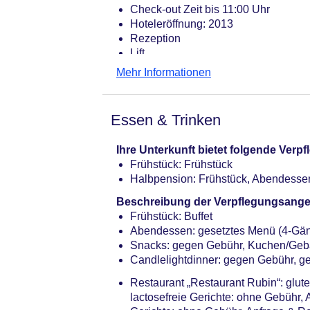
Check-out Zeit bis 11:00 Uhr
Hoteleröffnung: 2013
Rezeption
Lift
Dachterrasse, Sonnenterrasse
Mehr Informationen
Internet: WLAN/WiFi, im gesamten H
Internetterminal: ohne Gebühr
Zahlungsarten: TUI Card / VISA, Ma
Essen & Trinken
Haustiere nicht erlaubt
Parkmöglichkeiten: Parkplatz (nach 
Ihre Unterkunft bietet folgende Ver
Tagungseinrichtungen: Konferenzräu
Frühstück: Frühstück
Coffee Breaks: gegen Gebühr
Halbpension: Frühstück, Abendesse
Gebäudeanzahl: 1, Etagen: 4, Zimme
Landeskategorie: 4,5 Sterne
Beschreibung der Verpflegungsange
Frühstück: Buffet
Abendessen: gesetztes Menü (4-Gä
Snacks: gegen Gebühr, Kuchen/Geb
Candlelightdinner: gegen Gebühr, g
Restaurant „Restaurant Rubin“: glut
lactosefreie Gerichte: ohne Gebühr, 