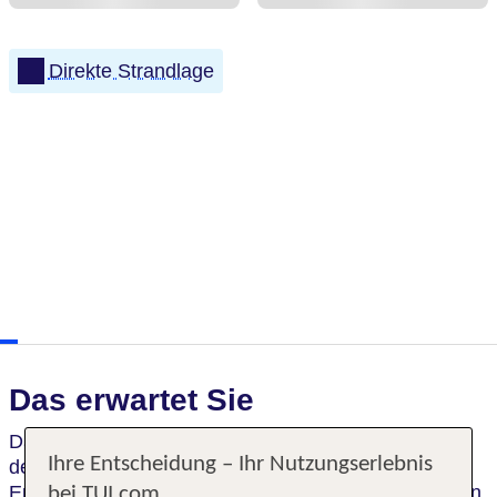
Direkte Strandlage
Das erwartet Sie
Das
komfortable und sehr gepflegte Haus
gehört
Ihre Entscheidung – Ihr Nutzungserlebnis
den Besitzern eines benachbarten Restaurants.
Entspanne im Liegestuhl im Garten, und genieße den
bei TUI.com