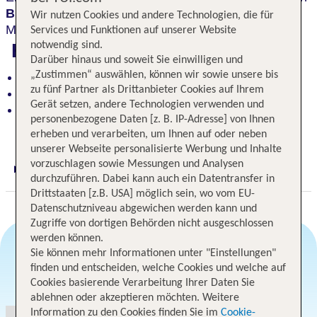
Blick zur Ostsee
, oder nutze die vielfältigen
Wir nutzen Cookies und andere Technologien, die für
Möglichkeiten am Sandstrand.
Services und Funktionen auf unserer Website
notwendig sind.
Highlights
Darüber hinaus und soweit Sie einwilligen und
„Zustimmen“ auswählen, können wir sowie unsere bis
Entspannen im idyllischen Garten mit Meerblick
zu fünf Partner als Drittanbieter Cookies auf Ihrem
Komfortables und sehr gepflegtes Haus
Gerät setzen, andere Technologien verwenden und
Nur ein paar Schritte vom Meer und der
personenbezogene Daten [z. B. IP-Adresse] von Ihnen
Promenade entfernt
erheben und verarbeiten, um Ihnen auf oder neben
unserer Webseite personalisierte Werbung und Inhalte
vorzuschlagen sowie Messungen und Analysen
Digitaler und telefonischer 24/7 TUI Service
durchzuführen. Dabei kann auch ein Datentransfer in
Drittstaaten [z.B. USA] möglich sein, wo vom EU-
Datenschutzniveau abgewichen werden kann und
Zugriffe von dortigen Behörden nicht ausgeschlossen
werden können.
Sie können mehr Informationen unter "Einstellungen"
finden und entscheiden, welche Cookies und welche auf
Angebotsauswahl
Cookies basierende Verarbeitung Ihrer Daten Sie
ablehnen oder akzeptieren möchten. Weitere
Information zu den Cookies finden Sie im
Cookie-