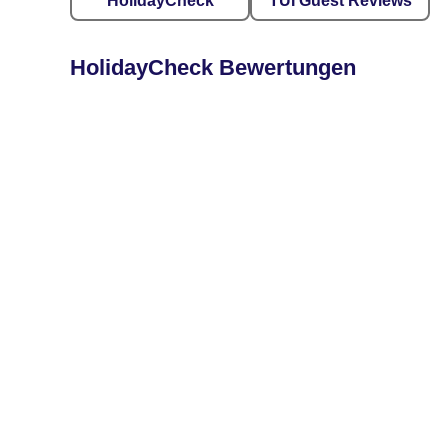
HolidayCheck
TUI Guest Reviews
HolidayCheck Bewertungen