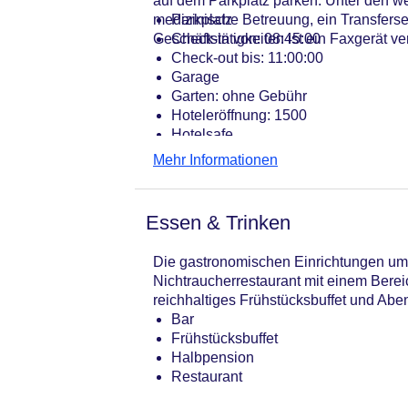
auf dem Parkplatz parken. Unter den wei
medizinische Betreuung, ein Transferse
Parkplatz
Geschäftstätigkeiten ist ein Faxgerät ve
Check-in von: 08:45:00
Check-out bis: 11:00:00
Garage
Garten: ohne Gebühr
Hoteleröffnung: 1500
Hotelsafe
WLAN/WiFi im Hotel
Mehr Informationen
Minimarkt
Haustiere
Zimmerservice
Essen & Trinken
Sonnenterrasse
Gesamtanzahl der Stockwerke: 3
Die gastronomischen Einrichtungen umfa
Gesamtanzahl der Zimmer: 12
Nichtraucherrestaurant mit einem Bere
Pools:Outdoor Pool, Liegen am Pool
reichhaltiges Frühstücksbuffet und Abe
Zahlungsarten: American Express, E
Bar
Landeskategorie: 3 Sterne
Frühstücksbuffet
Halbpension
Restaurant