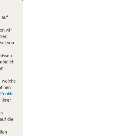
 auf
en wir
tzen,
se] von
alysen
 möglich
on
, welche
lehnen
Cookie-
 Ihrer
ch
auf die
llen