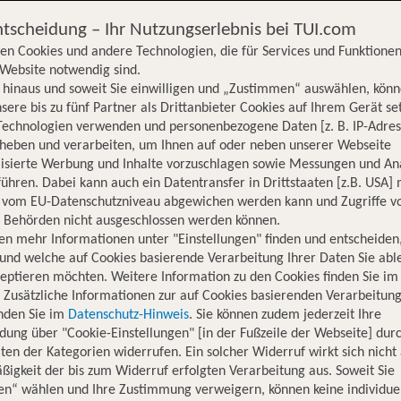
ntscheidung – Ihr Nutzungserlebnis bei TUI.com
en Cookies und andere Technologien, die für Services und Funktionen
Website notwendig sind.
hinaus und soweit Sie einwilligen und „Zustimmen“ auswählen, könn
sere bis zu fünf Partner als Drittanbieter Cookies auf Ihrem Gerät se
Technologien verwenden und personenbezogene Daten [z. B. IP-Adres
rheben und verarbeiten, um Ihnen auf oder neben unserer Webseite
lisierte Werbung und Inhalte vorzuschlagen sowie Messungen und An
ühren. Dabei kann auch ein Datentransfer in Drittstaaten [z.B. USA]
o vom EU-Datenschutzniveau abgewichen werden kann und Zugriffe v
n Behörden nicht ausgeschlossen werden können.
en mehr Informationen unter "Einstellungen" finden und entscheiden
und welche auf Cookies basierende Verarbeitung Ihrer Daten Sie ab
eptieren möchten. Weitere Information zu den Cookies finden Sie im
. Zusätzliche Informationen zur auf Cookies basierenden Verarbeitung
inden Sie im
Datenschutz-Hinweis
. Sie können zudem jederzeit Ihre
dung über "Cookie-Einstellungen" [in der Fußzeile der Webseite] dur
ten der Kategorien widerrufen. Ein solcher Widerruf wirkt sich nicht 
igkeit der bis zum Widerruf erfolgten Verarbeitung aus. Soweit Sie
Hotelinformationen
Lage
Bewertungen
en“ wählen und Ihre Zustimmung verweigern, können keine individue