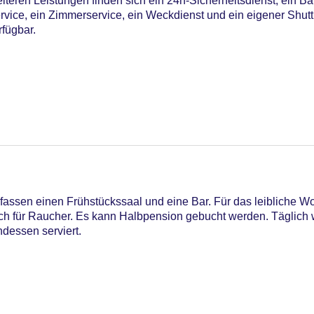
teren Leistungen finden sich ein 24h-Sicherheitsdienst, ein Ba
rvice, ein Zimmerservice, ein Weckdienst und ein eigener Shutt
rfügbar.
ssen einen Frühstückssaal und eine Bar. Für das leibliche Wo
ich für Raucher. Es kann Halbpension gebucht werden. Täglich
ndessen serviert.
C Maestro, Mastercard, Visa