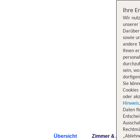
Ihre E
Wir nutz
unserer 
Darüber 
sowie un
andere 
Ihnen e
persona
durchzuf
sein, w
dortige
Sie könn
Cookies 
oder akz
Hinweis
Daten f
Entschei
Ausschal
Rechtmäß
Übersicht
Zimmer & Angebote
„Ablehn