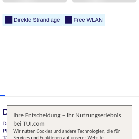
Direkte Strandlage
Free WLAN
Das erwartet Sie
Ihre Entscheidung – Ihr Nutzungserlebnis
Das stilvoll eingerichtete Hotel punktet durch seinen
bei TUI.com
Privatstrand
. Auf der Hotelterrasse kann man den
Wir nutzen Cookies und andere Technologien, die für
Tag
mit Blick auf das Meer
ausklingen lassen.
Services und Funktionen auf unserer Website