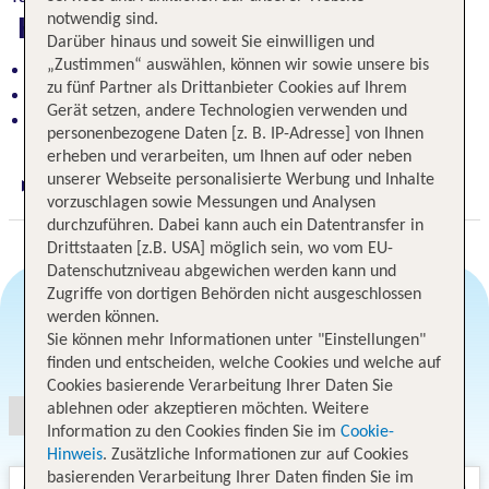
notwendig sind.
Highlights
Darüber hinaus und soweit Sie einwilligen und
„Zustimmen“ auswählen, können wir sowie unsere bis
Stilvoll eingerichtetes Hotel mit Privatstrand
zu fünf Partner als Drittanbieter Cookies auf Ihrem
Hotelterrasse mit Meerblick
Gerät setzen, andere Technologien verwenden und
Bars, Cafés und Geschäfte in der Nähe
personenbezogene Daten [z. B. IP-Adresse] von Ihnen
erheben und verarbeiten, um Ihnen auf oder neben
unserer Webseite personalisierte Werbung und Inhalte
Digitaler und telefonischer 24/7 TUI Service
vorzuschlagen sowie Messungen und Analysen
durchzuführen. Dabei kann auch ein Datentransfer in
Drittstaaten [z.B. USA] möglich sein, wo vom EU-
Datenschutzniveau abgewichen werden kann und
Zugriffe von dortigen Behörden nicht ausgeschlossen
werden können.
Sie können mehr Informationen unter "Einstellungen"
Angebotsauswahl
finden und entscheiden, welche Cookies und welche auf
Cookies basierende Verarbeitung Ihrer Daten Sie
ablehnen oder akzeptieren möchten. Weitere
Information zu den Cookies finden Sie im
Cookie-
Hinweis
. Zusätzliche Informationen zur auf Cookies
basierenden Verarbeitung Ihrer Daten finden Sie im