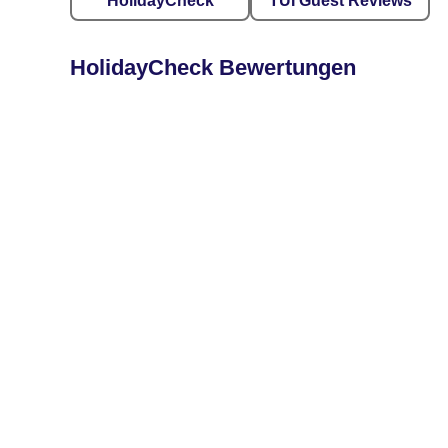
HolidayCheck
TUI Guest Reviews
HolidayCheck Bewertungen